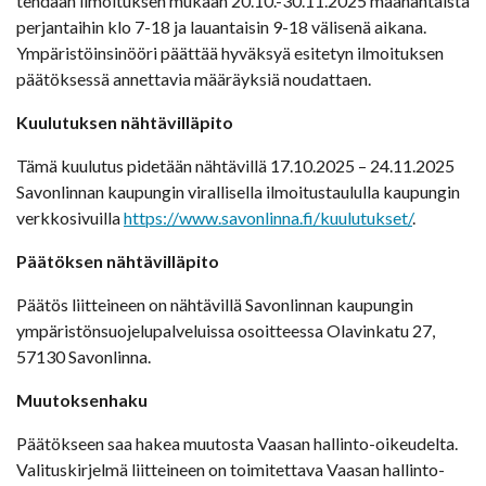
tehdään ilmoituksen mukaan 20.10.-30.11.2025 maanantaista
perjantaihin klo 7-18 ja lauantaisin 9-18 välisenä aikana.
Ympäristöinsinööri päättää hyväksyä esitetyn ilmoituksen
päätöksessä annettavia määräyksiä noudattaen.
Kuulutuksen nähtävilläpito
Tämä kuulutus pidetään nähtävillä 17.10.2025 – 24.11.2025
Savonlinnan kaupungin virallisella ilmoitustaululla kaupungin
verkkosivuilla
https://www.savonlinna.fi/kuulutukset/
.
Päätöksen nähtävilläpito
Päätös liitteineen on nähtävillä Savonlinnan kaupungin
ympäristönsuojelupalveluissa osoitteessa Olavinkatu 27,
57130 Savonlinna.
Muutoksenhaku
Päätökseen saa hakea muutosta Vaasan hallinto-oikeudelta.
Valituskirjelmä liitteineen on toimitettava Vaasan hallinto-