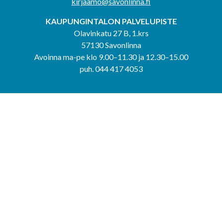
kirjaamo@savonlinna.fi
KAUPUNGINTALON PALVELUPISTE
Olavinkatu 27 B, 1.krs
57130 Savonlinna
Avoinna ma-pe klo 9.00–11.30 ja 12.30–15.00
puh. 044 417 4053
KERIMÄEN YHTEISPALVELUPISTE
Kerimäentie 6
58200 Kerimäki
Avoinna ke-to klo 9.00–12.00 ja 12.30–15.00.
PUNKAHARJUN YHTEISPALVELUPISTE
Kauppatie 20
58500 Punkaharju
Avoinna ma-ti klo 9.00–12.00 ja 12.30–15.30.