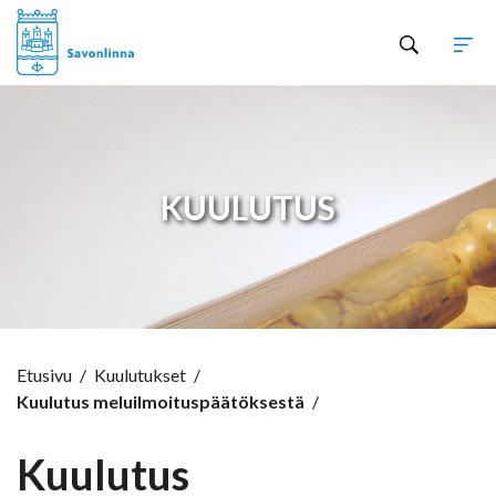
Hyppää sisältöön
KUULUTUS
Etusivu
/
Kuulutukset
/
Kuulutus meluilmoituspäätöksestä
/
Kuulutus