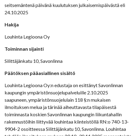
seitsemäntenä päivänä kuulutuksen julkaisemispäivästä eli
24.10.2025
Hakija
Louhinta Legioona Oy
Toiminnan sijainti
Silittäjänkatu 10, Savonlinna
Päätöksen pääasiallinen sisältö
Louhinta Legioona Oy:n edustaja on esittänyt Savonlinnan
kaupungin ympäristönsuojelupalveluille 2.10.2025
saapuneen, ympäristönsuojelulain 118 §:n mukaisen
ilmoituksen melua ja tärinää aiheuttavasta tilapäisestä
toiminnasta koskien Savonlinnan kaupungin liikuntahallin
rakennustöihin liittyvää louhintaa kiinteistöllä RN:o 740-13-
9904-2 osoitteessa Silittäjänkatu 10, Savonlinna. Louhintaa