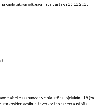
ä kuulutuksen julkaisemispäivästä eli 26.12.2025
atu
anomaiselle saapuneen ympäristönsuojelulain 118 §:n
nnoista koskien vesihuoltoverkoston saneeraustöitä