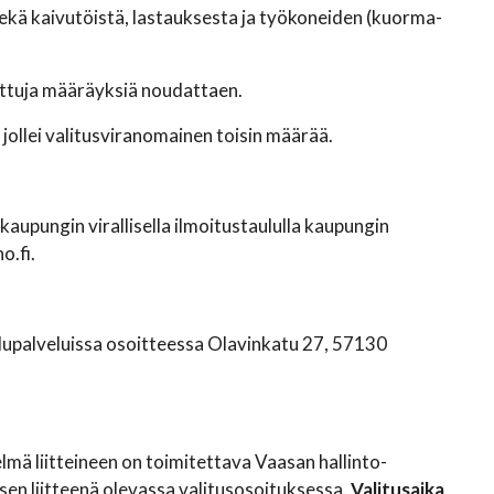
sekä kaivutöistä, lastauksesta ja työkoneiden (kuorma-
ettuja määräyksiä noudattaen.
ollei valitusviranomainen toisin määrää.
upungin virallisella ilmoitustaululla kaupungin
o.fi.
elupalveluissa osoitteessa Olavinkatu 27, 57130
mä liitteineen on toimitettava Vaasan hallinto-
n liitteenä olevassa valitusosoituksessa.
Valitusaika