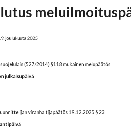
lutus meluilmoitusp
19. joulukuuta 2025
suojelulain (527/2014) §118 mukainen melupäätös
n julkaisupäivä
5
unnittelijan viranhaltijapäätös 19.12.2025 § 23
antipäivä