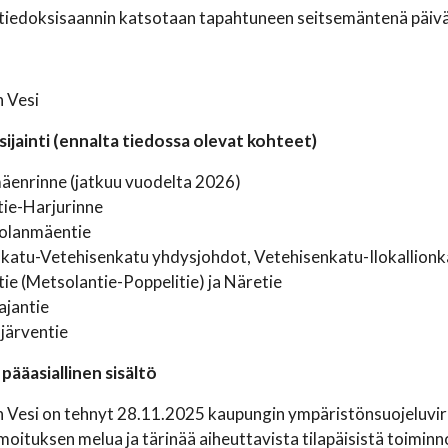
tiedoksisaannin katsotaan tapahtuneen seitsemäntenä päivän
 Vesi
ijainti (ennalta tiedossa olevat kohteet)
äenrinne (jatkuu vuodelta 2026)
tie-Harjurinne
olanmäentie
katu-Vetehisenkatu yhdysjohdot, Vetehisenkatu-Ilokallionk
ie (Metsolantie-Poppelitie) ja Näretie
ajantie
järventie
pääasiallinen sisältö
n Vesi on tehnyt 28.11.2025 kaupungin ympäristönsuojeluvir
moituksen melua ja tärinää aiheuttavista tilapäisistä toimi