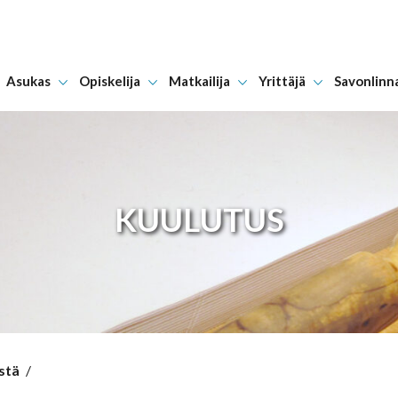
Asukas
Opiskelija
Matkailija
Yrittäjä
Savonlinn
Hyppää sisältöön
KUULUTUS
stä
/