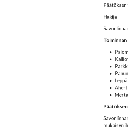
Päätöksen 
Hakija
Savonlinnan
Toiminnan s
Palom
Kallio
Parkk
Panun
Leppät
Ahert
Merta
Päätöksen 
Savonlinna
mukaisen il