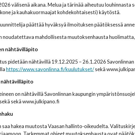
2026 välisenä aikana. Melua ja tärinää aiheutuu louhinnasta 
nkone ja kauhakuormaajat kohdekohtaisesti) käytöstä.
uunnittelija päättää hyväksyä ilmoituksen päätöksessä ann
 noudatettava mahdollisesta muutoksenhausta huolimatta, j
n nähtävilläpito
us pidetään nähtävillä 19.12.2025 – 26.1.2026 Savonlinnan ka
lla
https://www.savonlinna.fi/kuulutukset/
sekä www.julkipan
nähtävilläpito
teineen on nähtävillä Savonlinnan kaupungin ympäristönsuoj
sekä sekä www.julkipano.fi
nhaku
saa hakea muutosta Vaasan hallinto-oikeudelta. Valituskirjel
irjaamoon. Tarkemmat ohjeet muutoksenhausta ovat päätökse