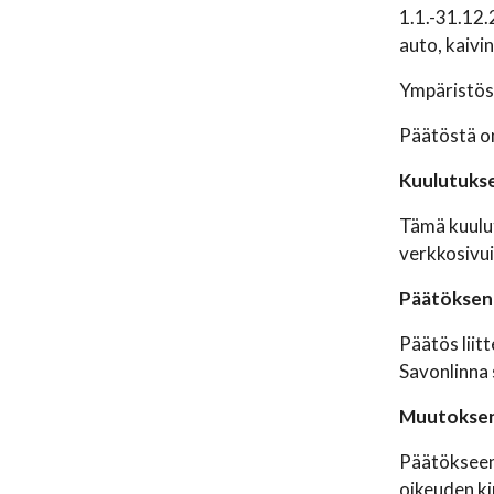
1.1.-31.12.
auto, kaivi
Ympäristös
Päätöstä on
Kuulutukse
Tämä kuulut
verkkosivui
Päätöksen 
Päätös liit
Savonlinna 
Muutokse
Päätökseen 
oikeuden k