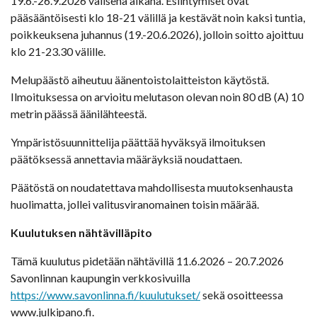
19.6.-26.9.2026 välisenä aikana. Esiintymiset ovat
pääsääntöisesti klo 18-21 välillä ja kestävät noin kaksi tuntia,
poikkeuksena juhannus (19.-20.6.2026), jolloin soitto ajoittuu
klo 21-23.30 välille.
Melupäästö aiheutuu äänentoistolaitteiston käytöstä.
Ilmoituksessa on arvioitu melutason olevan noin 80 dB (A) 10
metrin päässä äänilähteestä.
Ympäristösuunnittelija päättää hyväksyä ilmoituksen
päätöksessä annettavia määräyksiä noudattaen.
Päätöstä on noudatettava mahdollisesta muutoksenhausta
huolimatta, jollei valitusviranomainen toisin määrää.
Kuulutuksen nähtävilläpito
Tämä kuulutus pidetään nähtävillä 11.6.2026 – 20.7.2026
Savonlinnan kaupungin verkkosivuilla
https://www.savonlinna.fi/kuulutukset/
sekä osoitteessa
www.julkipano.fi.