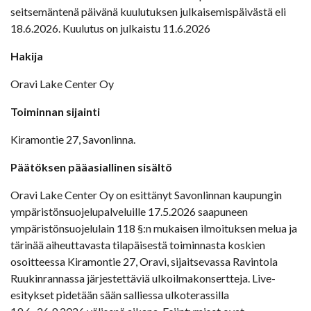
seitsemäntenä päivänä kuulutuksen julkaisemispäivästä eli
18.6.2026. Kuulutus on julkaistu 11.6.2026
Hakija
Oravi Lake Center Oy
Toiminnan sijainti
Kiramontie 27, Savonlinna.
Päätöksen pääasiallinen sisältö
Oravi Lake Center Oy on esittänyt Savonlinnan kaupungin
ympäristönsuojelupalveluille 17.5.2026 saapuneen
ympäristönsuojelulain 118 §:n mukaisen ilmoituksen melua ja
tärinää aiheuttavasta tilapäisestä toiminnasta koskien
osoitteessa Kiramontie 27, Oravi, sijaitsevassa Ravintola
Ruukinrannassa järjestettäviä ulkoilmakonsertteja. Live-
esitykset pidetään sään salliessa ulkoterassilla