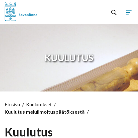
Hyppää sisältöön
KUULUTUS
Etusivu
/
Kuulutukset
/
Kuulutus meluilmoituspäätöksestä
/
Kuulutus