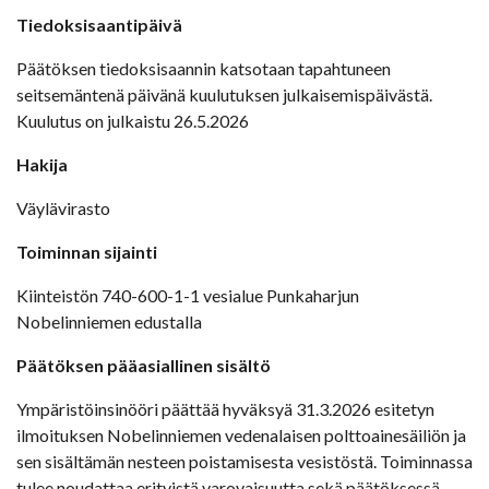
Tiedoksisaantipäivä
Päätöksen tiedoksisaannin katsotaan tapahtuneen
seitsemäntenä päivänä kuulutuksen julkaisemispäivästä.
Kuulutus on julkaistu 26.5.2026
Hakija
Väylävirasto
Toiminnan sijainti
Kiinteistön 740-600-1-1 vesialue Punkaharjun
Nobelinniemen edustalla
Päätöksen pääasiallinen sisältö
Ympäristöinsinööri päättää hyväksyä 31.3.2026 esitetyn
ilmoituksen Nobelinniemen vedenalaisen polttoainesäiliön ja
sen sisältämän nesteen poistamisesta vesistöstä. Toiminnassa
tulee noudattaa erityistä varovaisuutta sekä päätöksessä