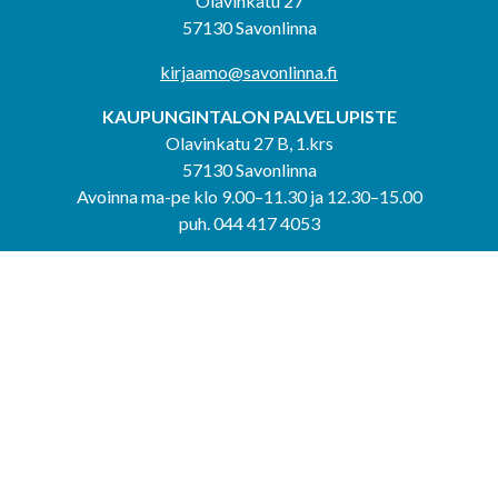
Olavinkatu 27
57130 Savonlinna
kirjaamo@savonlinna.fi
KAUPUNGINTALON PALVELUPISTE
Olavinkatu 27 B, 1.krs
57130 Savonlinna
Avoinna ma-pe klo 9.00–11.30 ja 12.30–15.00
puh. 044 417 4053
KERIMÄEN YHTEISPALVELUPISTE
Kerimäentie 6
58200 Kerimäki
Avoinna ke-to klo 9.00–12.00 ja 12.30–15.00.
PUNKAHARJUN YHTEISPALVELUPISTE
Kauppatie 20
58500 Punkaharju
Avoinna ma-ti klo 9.00–12.00 ja 12.30–15.30.