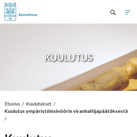
Hyppää sisältöön
KUULUTUS
Etusivu
/
Kuulutukset
/
Kuulutus ympäristöinsinöörin viranhaltijapäätöksestä
/