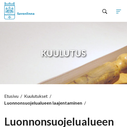
Hyppää sisältöön
KUULUTUS
Etusivu
/
Kuulutukset
/
Luonnonsuojelualueen laajentaminen
/
Luonnonsuojelualueen