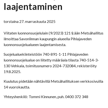
laajentaminen
torstaina 27. marraskuuta 2025
Viitaten luonnonsuojelulain (9/2023) 121 §:ään Metsähallitus
ilmoittaa Savonlinnan kaupungin alueella Pihlajaveden
luonnonsuojelualueen laajentamisesta.
Suojelualuekiinteistöön 740-891-1-11 Pihlajaveden
luonnonsuojelualue on liitetty määräala tilasta 740-514-3-
130 Vehkala, toimitusnumero 2024-732084, rekisteröity
19.8.2025.
Kuulutus pidetään nähtävillä Metsähallituksen verkkosivuilla
14 vuorokautta.
Yhteyshenkilö: Tommi Kinnunen, puh. 0400 372 348