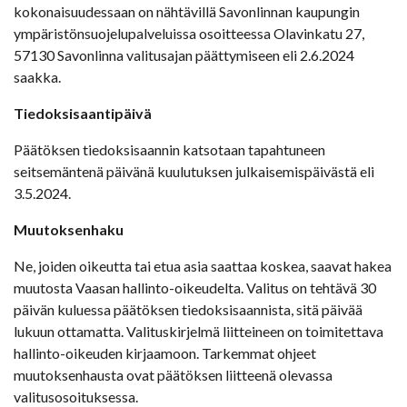
kokonaisuudessaan on nähtävillä Savonlinnan kaupungin
ympäristönsuojelupalveluissa osoitteessa Olavinkatu 27,
57130 Savonlinna valitusajan päättymiseen eli 2.6.2024
saakka.
Tiedoksisaantipäivä
Päätöksen tiedoksisaannin katsotaan tapahtuneen
seitsemäntenä päivänä kuulutuksen julkaisemispäivästä eli
3.5.2024.
Muutoksenhaku
Ne, joiden oikeutta tai etua asia saattaa koskea, saavat hakea
muutosta Vaasan hallinto-oikeudelta. Valitus on tehtävä 30
päivän kuluessa päätöksen tiedoksisaannista, sitä päivää
lukuun ottamatta. Valituskirjelmä liitteineen on toimitettava
hallinto-oikeuden kirjaamoon. Tarkemmat ohjeet
muutoksenhausta ovat päätöksen liitteenä olevassa
valitusosoituksessa.