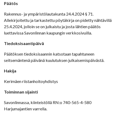
Päätös
Rakennus- ja ympäristölautakunta 24.4.2024 § 71.
Allekirjoitettu ja tarkastettu pöytäkirja on pidetty nähtävillä
25.4.2024, jolloin se on julkaistu ja josta lähtien päätös
luettavissa Savonlinnan kaupungin verkkosivuilla.
Tiedoksisaantipäivä
Päätöksen tiedoksisaannin katsotaan tapahtuneen
seitsemäntenä päivänä kuulutuksen julkaisemispäivästä.
Hakija
Kerimäen riistanhoitoyhdistys
Toiminnan sijainti
Savonlinnassa, kiinteistöllä RN:o 740-565-4-580
Harjumajantien varrella.