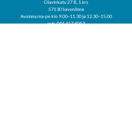
Olavinkatu 27 B, 1.krs
57130 Savonlinna
Avoinna ma-pe klo 9.00–11.30 ja 12.30–15.00
puh. 044 417 4053
KERIMÄEN YHTEISPALVELUPISTE
Kerimäentie 6
58200 Kerimäki
Avoinna ke-to klo 9.00–12.00 ja 12.30–15.00.
PUNKAHARJUN YHTEISPALVELUPISTE
Kauppatie 20
58500 Punkaharju
Avoinna ma-ti klo 9.00–12.00 ja 12.30–15.30.
Saavutettavuusseloste