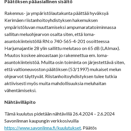
Päätöksen pääasiallinen sisältö
Rakennus- ja ympäristölautakunta päättää hyväksyä
Kerimäen riistanhoitoyhdistyksen hakemuksen
ympäristöluvan muuttamiseksi ampumaratatoiminnassa
sallitun meluohjearvon osalta siten, että loma-
asuntokiinteistöllä RN:o 740-565-4-201 osoitteessa
Harjumajantie 28 ylin sallittu melutaso on 65 dB (LAImax).
Muutos koskee ainoastaan jo rakennettua em. loma-
asuntokiinteistöä. Muilta osin toiminta on järjestettävä siten,
että valtioneuvoston päätöksen (53/1997) mukaiset melun
ohjearvot täyttyvät. Riistanhoitoyhdistyksen tulee tutkia
aktiivisesti myös muita mahdollisuuksia meluhaitan
vähentämiseksi.
Nähtävilläpito
Tämä kuulutus pidetään nähtävillä 26.4.2024 – 2.6.2024
Savonlinnan kaupungin verkkosivuilla
https://www.savonlinna.fi/kuulutukset
. Päätös