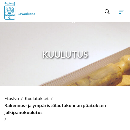
Hyppää sisältöön
KUULUTUS
Etusivu
/
Kuulutukset
/
Rakennus- ja ympäristölautakunnan päätöksen
julkipanokuulutus
/