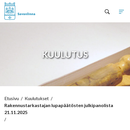
Hyppää sisältöön
KUULUTUS
Etusivu
/
Kuulutukset
/
Rakennustarkastajan lupapäätösten julkipanolista
21.11.2025
/