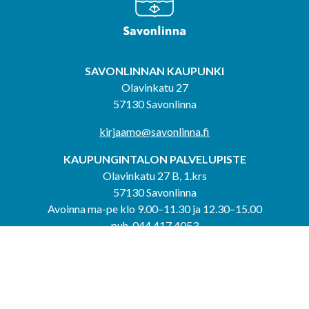
SAVONLINNAN KAUPUNKI
Olavinkatu 27
57130 Savonlinna
kirjaamo@savonlinna.fi
KAUPUNGINTALON PALVELUPISTE
Olavinkatu 27 B, 1.krs
57130 Savonlinna
Avoinna ma-pe klo 9.00–11.30 ja 12.30–15.00
puh. 044 417 4053
KERIMÄEN YHTEISPALVELUPISTE
Kerimäentie 6
58200 Kerimäki