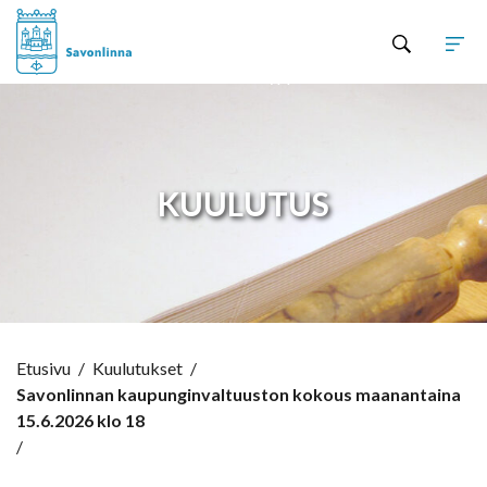
Hyppää sisältöön
KUULUTUS
Etusivu
/
Kuulutukset
/
Savonlinnan kaupunginvaltuuston kokous maanantaina
15.6.2026 klo 18
/