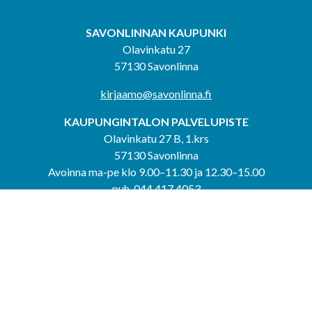
SAVONLINNAN KAUPUNKI
Olavinkatu 27
57130 Savonlinna
kirjaamo@savonlinna.fi
KAUPUNGINTALON PALVELUPISTE
Olavinkatu 27 B, 1.krs
57130 Savonlinna
Avoinna ma-pe klo 9.00–11.30 ja 12.30–15.00
puh. 044 417 4053
KERIMÄEN YHTEISPALVELUPISTE
Kerimäentie 6
58200 Kerimäki
Avoinna ke-to klo 9.00–12.00 ja 12.30–15.00.
PUNKAHARJUN YHTEISPALVELUPISTE