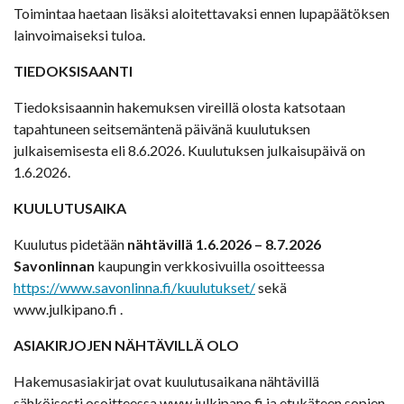
Toimintaa haetaan lisäksi aloitettavaksi ennen lupapäätöksen
lainvoimaiseksi tuloa.
TIEDOKSISAANTI
Tiedoksisaannin hakemuksen vireillä olosta katsotaan
tapahtuneen seitsemäntenä päivänä kuulutuksen
julkaisemisesta eli 8.6.2026. Kuulutuksen julkaisupäivä on
1.6.2026.
KUULUTUSAIKA
Kuulutus pidetään
nähtävillä 1.6.2026 – 8.7.2026
Savonlinnan
kaupungin verkkosivuilla osoitteessa
https://www.savonlinna.fi/kuulutukset/
sekä
www.julkipano.fi .
ASIAKIRJOJEN NÄHTÄVILLÄ OLO
Hakemusasiakirjat ovat kuulutusaikana nähtävillä
sähköisesti osoitteessa www.julkipano.fi ja etukäteen sopien