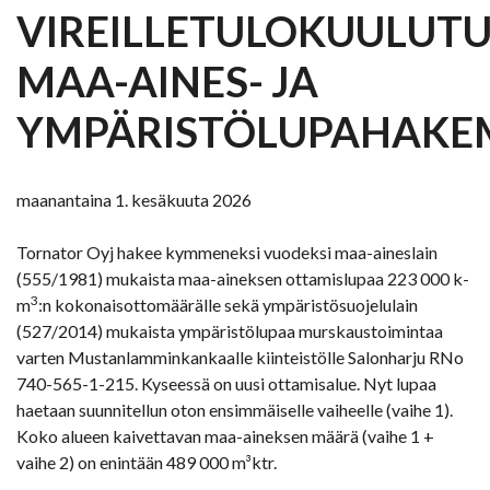
VIREILLETULOKUULUT
MAA-AINES- JA
YMPÄRISTÖLUPAHAKE
maanantaina 1. kesäkuuta 2026
Tornator Oyj hakee kymmeneksi vuodeksi maa-aineslain
(555/1981) mukaista maa-aineksen ottamislupaa 223 000 k-
3
m
:n kokonaisottomäärälle sekä ympäristösuojelulain
(527/2014) mukaista ympäristölupaa murskaustoimintaa
varten Mustanlamminkankaalle kiinteistölle Salonharju RNo
740-565-1-215. Kyseessä on uusi ottamisalue. Nyt lupaa
haetaan suunnitellun oton ensimmäiselle vaiheelle (vaihe 1).
Koko alueen kaivettavan maa-aineksen määrä (vaihe 1 +
vaihe 2) on enintään 489 000 m³ktr.