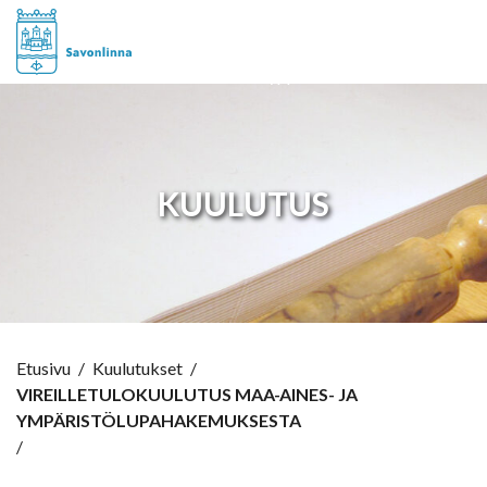
Hyppää sisältöön
KUULUTUS
Etusivu
/
Kuulutukset
/
VIREILLETULOKUULUTUS MAA-AINES- JA
YMPÄRISTÖLUPAHAKEMUKSESTA
/