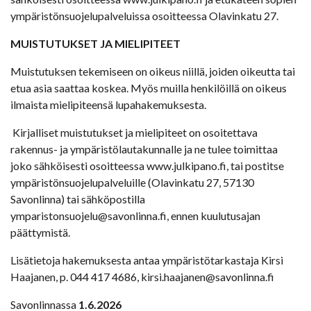
ympäristönsuojelupalveluissa osoitteessa Olavinkatu 27.
MUISTUTUKSET JA MIELIPITEET
Muistutuksen tekemiseen on oikeus niillä, joiden oikeutta tai
etua asia saattaa koskea. Myös muilla henkilöillä on oikeus
ilmaista mielipiteensä lupahakemuksesta.
Kirjalliset muistutukset ja mielipiteet on osoitettava
rakennus- ja ympäristölautakunnalle ja ne tulee toimittaa
joko sähköisesti osoitteessa www.julkipano.fi, tai postitse
ympäristönsuojelupalveluille (Olavinkatu 27, 57130
Savonlinna) tai sähköpostilla
ymparistonsuojelu@savonlinna.fi, ennen kuulutusajan
päättymistä.
Lisätietoja hakemuksesta antaa ympäristötarkastaja Kirsi
Haajanen, p. 044 417 4686, kirsi.haajanen@savonlinna.fi
Savonlinnassa
1.6.2026