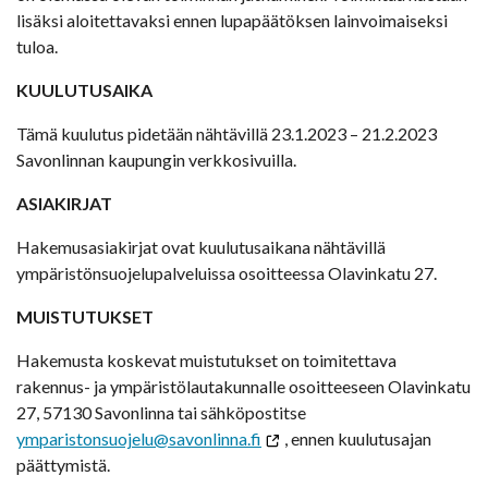
lisäksi aloitettavaksi ennen lupapäätöksen lainvoimaiseksi
tuloa.
KUULUTUSAIKA
Tämä kuulutus pidetään nähtävillä 23.1.2023 – 21.2.2023
Savonlinnan kaupungin verkkosivuilla.
ASIAKIRJAT
Hakemusasiakirjat ovat kuulutusaikana nähtävillä
ympäristönsuojelupalveluissa osoitteessa Olavinkatu 27.
MUISTUTUKSET
Hakemusta koskevat muistutukset on toimitettava
rakennus- ja ympäristölautakunnalle osoitteeseen Olavinkatu
27, 57130 Savonlinna tai sähköpostitse
ymparistonsuojelu@savonlinna.fi
, ennen kuulutusajan
päättymistä.