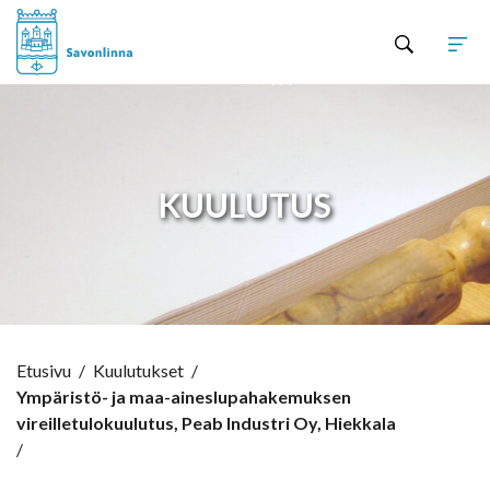
Hyppää sisältöön
KUULUTUS
Etusivu
/
Kuulutukset
/
Ympäristö- ja maa-aineslupahakemuksen
vireilletulokuulutus, Peab Industri Oy, Hiekkala
/