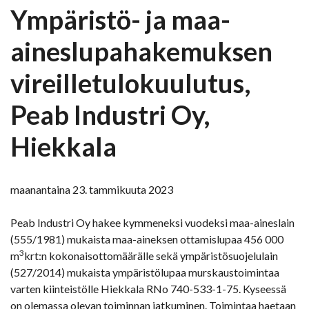
Ympäristö- ja maa-
aineslupahakemuksen
vireilletulokuulutus,
Peab Industri Oy,
Hiekkala
maanantaina 23. tammikuuta 2023
Peab Industri Oy hakee kymmeneksi vuodeksi maa-aineslain
(555/1981) mukaista maa-aineksen ottamislupaa 456 000
3
m
krt:n kokonaisottomäärälle sekä ympäristösuojelulain
(527/2014) mukaista ympäristölupaa murskaustoimintaa
varten kiinteistölle Hiekkala RNo 740-533-1-75. Kyseessä
on olemassa olevan toiminnan jatkuminen. Toimintaa haetaan