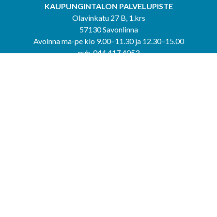
KAUPUNGINTALON PALVELUPISTE
Olavinkatu 27 B, 1.krs
57130 Savonlinna
Avoinna ma-pe klo 9.00–11.30 ja 12.30–15.00
puh. 044 417 4053
KERIMÄEN YHTEISPALVELUPISTE
Kerimäentie 6
58200 Kerimäki
Avoinna ke-to klo 9.00–12.00 ja 12.30–15.00.
PUNKAHARJUN YHTEISPALVELUPISTE
Kauppatie 20
58500 Punkaharju
Avoinna ma-ti klo 9.00–12.00 ja 12.30–15.30.
Saavutettavuusseloste