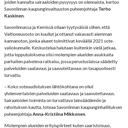
joiden kannalta sairaaloiden pysyvyys on olennaista, kertoo
Savonlinnan kaupunginvaltuuston puheenjohtaja
Terho
Kaskinen
.
Savonlinnassa ja Kemissä ollaan tyytyväisiä siihen, että
Valtioneuvosto on kuullut ja ottanut vakavasti aiemman
kannanoton, jonka alueet toimittivat keväällä 2021 sote-
valiokunnalle. Keskustelua halutaan kuitenkin vielä jatkaa,
jotta lopputuloksena olisi molempien alueiden asukkaita
parhaiten palveleva ratkaisu, jossa perustuslaissa säädetty
palveluiden saatavuus ja saavutettavuus on tasapuolisesti
turvattu.
– Koko soteuudistuksen lähtökohtana on ollut
yhdenvertaisten palveluiden saatavuus ja saavutettavuus.
Sairaaloiden toiminta on turvattava lainsäädännön ja
rahoituksen kautta, toteaa Savonlinnan kaupunginhallituksen
puheenjohtaja
Anna-Kristiina Mikkonen
.
Molempien alueiden erityispiirteet kuten saaristoisuus,