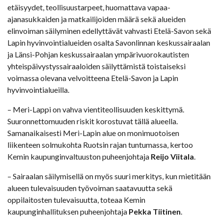
etäisyydet, teollisuustarpeet, huomattava vapaa-
ajanasukkaiden ja matkailijoiden määrä sekä alueiden
elinvoiman säilyminen edellyttävät vahvasti Etelä-Savon sekä
Lapin hyvinvointialueiden osalta Savonlinnan keskussairaalan
ja Länsi-Pohjan keskussairaalan ympärivuorokautisten
yhteispäivystyssairaaloiden säilyttämistä toistaiseksi
voimassa olevana velvoitteena Etelä-Savon ja Lapin
hyvinvointialueilla.
– Meri-Lappi on vahva vientiteollisuuden keskittymä.
Suuronnettomuuden riskit korostuvat tällä alueella.
Samanaikaisesti Meri-Lapin alue on monimuotoisen
liikenteen solmukohta Ruotsin rajan tuntumassa, kertoo
Kemin kaupunginvaltuuston puheenjohtaja
Reijo Viitala
.
– Sairaalan säilymisellä on myös suuri merkitys, kun mietitään
alueen tulevaisuuden työvoiman saatavuutta sekä
oppilaitosten tulevaisuutta, toteaa Kemin
kaupunginhallituksen puheenjohtaja
Pekka Tiitinen
.