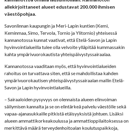
allekirjoittaneet alueet edustavat 200.000 ihmisen
väestöpohjaa.
Savonlinnan kaupungin ja Meri-Lapin kuntien (Kemi,
Keminmaa, Simo, Tervola, Tornio ja Ylitornio) yhteisessä
kannanotossa kunnat vaativat, että Etelä-Savon ja Lapin
hyvinvointialueilla tulee olla velvoite ylläpitää kummassakin
kahta ympärivuorokautista yhteispäivystyssairaalaa.
Kannanotossa vaaditaan myös, että hyvinvointialueiden
rahoitus on turvattava siten, että se mahdollistaa kahden
ympärivuorokautisen yhteispäivystyssairaalan mallin Etelä-
Savon ja Lapin hyvinvointialueilla.
– Sairaaloiden pysyvyys on olennaista alueen elinvoiman
säilymisen kannalta ja se on elintärkeä palvelu väestölle sekä
vapaa-ajanasukkaille pitkistä etäisyyksistä johtuen. Lisäksi
alueen ammattikorkeakoulussa ja ammattioppilaitoksessa on
merkittävä määrä terveydenhoitoalan koulutuspaikkoja,