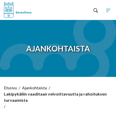
Hyppää sisältöön
AJANKOHTAISTA
Etusivu
/
Ajankohtaista
/
Lakipykäliin vaaditaan velvoittavuutta ja rahoituksen
turvaamista
/