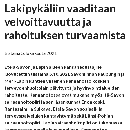
Lakipykäliin vaaditaan
velvoittavuutta ja
rahoituksen turvaamista
tiistaina 5. lokakuuta 2021
Etelä-Savon ja Lapin alueen kansanedustajille
luovutettiin tiistaina 5.10.2021 Savonlinnan kaupungin ja
Meri-Lapin kuntien yhteinen kannanotto koskien
terveydenhuoltolain päivitystä ja hyvinvointialueiden
rahoitusta. Kannanotossa ovat mukana myös Itä-Savon
sairaanhoitopiiri ja sen jäsenkunnat Enonkoski,
Rantasalmi ja Sulkava, Etelä-Savon sosiaali- ja
terveyspalvelujen kuntayhtymä sekä Länsi-Pohjan
sairaanhoitopiiri. Lapin sairaanhoitopiiri on tukemassa
kannanottoa omalla lausunnollaan. Kannanoton