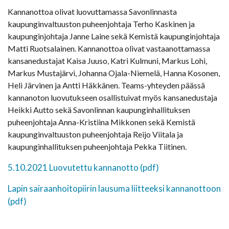
Kannanottoa olivat luovuttamassa Savonlinnasta
kaupunginvaltuuston puheenjohtaja Terho Kaskinen ja
kaupunginjohtaja Janne Laine sekä Kemistä kaupunginjohtaja
Matti Ruotsalainen. Kannanottoa olivat vastaanottamassa
kansanedustajat Kaisa Juuso, Katri Kulmuni, Markus Lohi,
Markus Mustajärvi, Johanna Ojala-Niemelä, Hanna Kosonen,
Heli Järvinen ja Antti Häkkänen. Teams-yhteyden päässä
kannanoton luovutukseen osallistuivat myös kansanedustaja
Heikki Autto sekä Savonlinnan kaupunginhallituksen
puheenjohtaja Anna-Kristiina Mikkonen sekä Kemistä
kaupunginvaltuuston puheenjohtaja Reijo Viitala ja
kaupunginhallituksen puheenjohtaja Pekka Tiitinen.
5.10.2021 Luovutettu kannanotto (pdf)
Lapin sairaanhoitopiirin lausuma liitteeksi kannanottoon
(pdf)