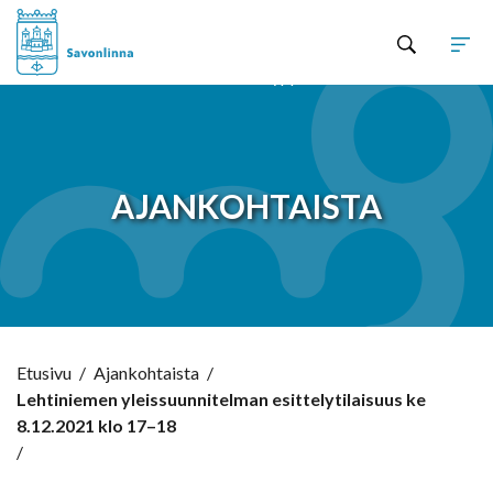
Hyppää sisältöön
AJANKOHTAISTA
Etusivu
/
Ajankohtaista
/
Lehtiniemen yleissuunnitelman esittelytilaisuus ke
8.12.2021 klo 17–18
/