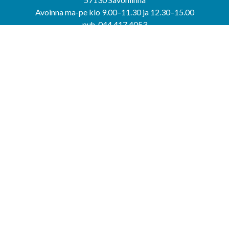
Avoinna ma-pe klo 9.00–11.30 ja 12.30–15.00
puh. 044 417 4053
KERIMÄEN YHTEISPALVELUPISTE
Kerimäentie 6
58200 Kerimäki
Avoinna ke-to klo 9.00–12.00 ja 12.30–15.00.
PUNKAHARJUN YHTEISPALVELUPISTE
Kauppatie 20
58500 Punkaharju
Avoinna ma-ti klo 9.00–12.00 ja 12.30–15.30.
Saavutettavuusseloste