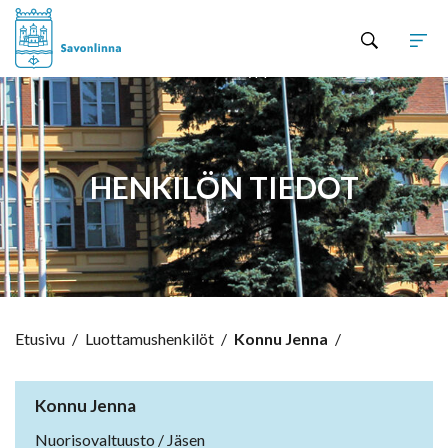
Hyppää sisältöön
HENKILÖN TIEDOT
Etusivu
/
Luottamushenkilöt
/
Konnu Jenna
/
Konnu Jenna
Nuorisovaltuusto / Jäsen