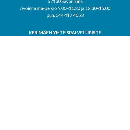
57130 Savonlinna
Avoinna ma-pe klo 9.00–11.30 ja 12.30–15.00
puh. 044 417 4053
KERIMÄEN YHTEISPALVELUPISTE
Kerimäentie 6
58200 Kerimäki
Avoinna ke-to klo 9.00–12.00 ja 12.30–15.00.
PUNKAHARJUN YHTEISPALVELUPISTE
Kauppatie 20
58500 Punkaharju
Avoinna ma-ti klo 9.00–12.00 ja 12.30–15.30.
Saavutettavuusseloste