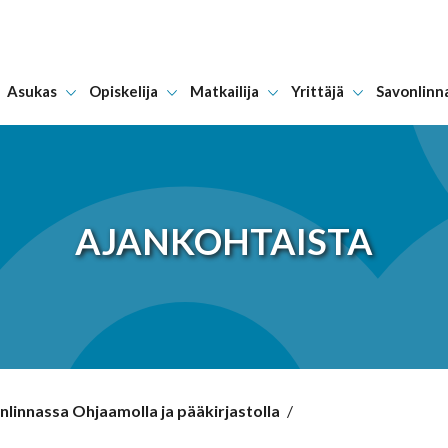
Asukas
Opiskelija
Matkailija
Yrittäjä
Savonlinn
Hyppää sisältöön
AJANKOHTAISTA
linnassa Ohjaamolla ja pääkirjastolla
/