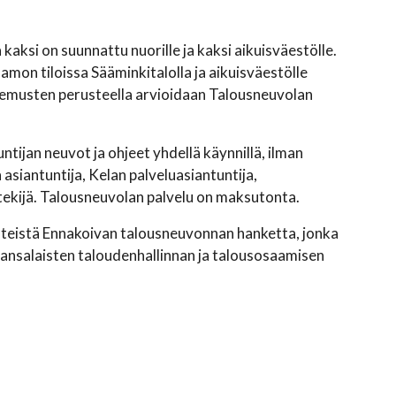
kaksi on suunnattu nuorille ja kaksi aikuisväestölle.
on tiloissa Sääminkitalolla ja aikuisväestölle
kemusten perusteella arvioidaan Talousneuvolan
tijan neuvot ja ohjeet yhdellä käynnillä, ilman
asiantuntija, Kelan palveluasiantuntija,
ntekijä. Talousneuvolan palvelu on maksutonta.
hteistä Ennakoivan talousneuvonnan hanketta, jonka
kansalaisten taloudenhallinnan ja talousosaamisen