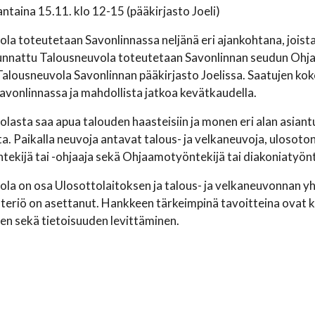
taina 15.11. klo 12-15 (pääkirjasto Joeli)
la toteutetaan Savonlinnassa neljänä eri ajankohtana, joista 
unnattu Talousneuvola toteutetaan Savonlinnan seudun Ohjaam
alousneuvola Savonlinnan pääkirjasto Joelissa. Saatujen ko
avonlinnassa ja mahdollista jatkoa kevätkaudella.
lasta saa apua talouden haasteisiin ja monen eri alan asiantun
a. Paikalla neuvoja antavat talous- ja velkaneuvoja, ulosoton 
ntekijä tai -ohjaaja sekä Ohjaamotyöntekijä tai diakoniatyö
la on osa Ulosottolaitoksen ja talous- ja velkaneuvonnan y
teriö on asettanut. Hankkeen tärkeimpinä tavoitteina ovat 
n sekä tietoisuuden levittäminen.