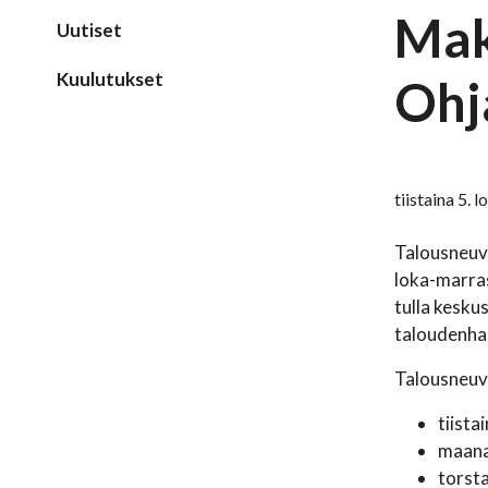
Mak
Uutiset
Kuulutukset
Ohj
tiistaina 5.
Talousneuvo
loka-marras
tulla kesku
taloudenhal
Talousneuv
tiista
maanan
torst