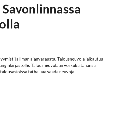
 Savonlinnassa
olla
yymisti ja ilman ajanvarausta. Talousneuvola jalkautuu
nginkirjastolle. Talousneuvolaan voi kuka tahansa
ä talousasioissa tai haluaa saada neuvoja