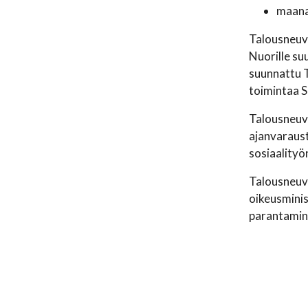
maanan
Talousneuvo
Nuorille su
suunnattu T
toimintaa S
Talousneuvo
ajanvaraust
sosiaalityö
Talousneuvo
oikeusminis
parantamine