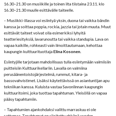
16.30–21.30 on musiikille ja toinen ilta tiistaina 23.11. klo
16.30–21.30 muulle esittävälle taiteelle.
– Musiikki-illassa voi esiintyä yksin, duona tai vaikka bändin
kanssa ja soittaa poppia, rockia, jazzia tai jotain muuta. Muut
esittävät taiteet voivat olla esimerkiksi lyhyitä
teatteriesityksiä, lavarunoutta tai vaikka standupia. Lava on
vapaa kaikille, rohkeasti vain ilmoittautumaan, kehottaa
kaupungin kulttuurituottaja
Elina Kosonen
.
Esiintyjille tarjotaan mahdollisuus tulla esiintymään valmiisiin
puitteisiin Kulttuurikellariin. Lavalla on valmiina
perusäänentoistojärjestelmä, rummut, kitara- ja
bassovahvistimet. Lisäksi käytettävissä on asiantuntijan apu
tekniikan kanssa. Kuluista vastaa Savonlinnan kaupungin
kulttuuritoimi, joka tuottaa tapahtuman. Yleisöllä on vapaa
pääsy tapahtumiin.
– Tapahtumien ajankohdaksi valittu marraskuu ei ole
sattumaa. Tapahtumat on sijoitettu ehkäpä vuoden