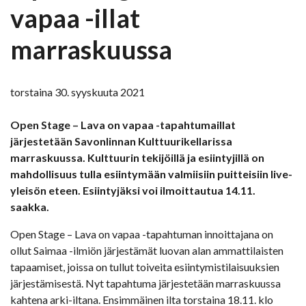
vapaa -illat
marraskuussa
torstaina 30. syyskuuta 2021
Open Stage – Lava on vapaa -tapahtumaillat
järjestetään Savonlinnan Kulttuurikellarissa
marraskuussa. Kulttuurin tekijöillä ja esiintyjillä on
mahdollisuus tulla esiintymään valmiisiin puitteisiin live-
yleisön eteen. Esiintyjäksi voi ilmoittautua 14.11.
saakka.
Open Stage – Lava on vapaa -tapahtuman innoittajana on
ollut Saimaa -ilmiön järjestämät luovan alan ammattilaisten
tapaamiset, joissa on tullut toiveita esiintymistilaisuuksien
järjestämisestä. Nyt tapahtuma järjestetään marraskuussa
kahtena arki-iltana. Ensimmäinen ilta torstaina 18.11. klo