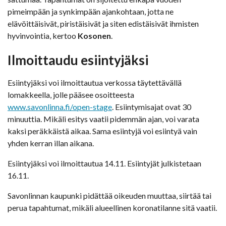
pimeimpään ja synkimpään ajankohtaan, jotta ne
elävöittäisivät, piristäisivät ja siten edistäisivät ihmisten
hyvinvointia, kertoo
Kosonen
.
Ilmoittaudu esiintyjäksi
Esiintyjäksi voi ilmoittautua verkossa täytettävällä
lomakkeella, jolle pääsee osoitteesta
www.savonlinna.fi/open-stage
. Esiintymisajat ovat 30
minuuttia. Mikäli esitys vaatii pidemmän ajan, voi varata
kaksi peräkkäistä aikaa. Sama esiintyjä voi esiintyä vain
yhden kerran illan aikana.
Esiintyjäksi voi ilmoittautua 14.11. Esiintyjät julkistetaan
16.11.
Savonlinnan kaupunki pidättää oikeuden muuttaa, siirtää tai
perua tapahtumat, mikäli alueellinen koronatilanne sitä vaatii.