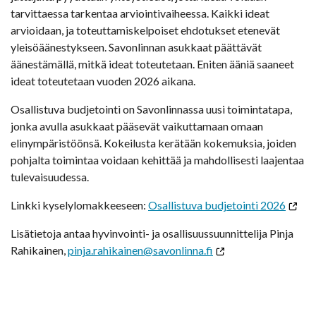
tarvittaessa tarkentaa arviointivaiheessa. Kaikki ideat
arvioidaan, ja toteuttamiskelpoiset ehdotukset etenevät
yleisöäänestykseen. Savonlinnan asukkaat päättävät
äänestämällä, mitkä ideat toteutetaan. Eniten ääniä saaneet
ideat toteutetaan vuoden 2026 aikana.
Osallistuva budjetointi on Savonlinnassa uusi toimintatapa,
jonka avulla asukkaat pääsevät vaikuttamaan omaan
elinympäristöönsä. Kokeilusta kerätään kokemuksia, joiden
pohjalta toimintaa voidaan kehittää ja mahdollisesti laajentaa
tulevaisuudessa.
Linkki kyselylomakkeeseen:
Osallistuva budjetointi 2026
Lisätietoja antaa hyvinvointi- ja osallisuussuunnittelija Pinja
Rahikainen,
pinja.rahikainen@savonlinna.fi