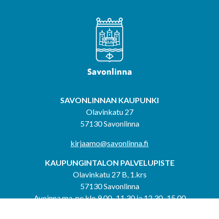
SAVONLINNAN KAUPUNKI
Olavinkatu 27
57130 Savonlinna
kirjaamo@savonlinna.fi
KAUPUNGINTALON PALVELUPISTE
Olavinkatu 27 B, 1.krs
57130 Savonlinna
Avoinna ma-pe klo 9.00–11.30 ja 12.30–15.00
puh. 044 417 4053