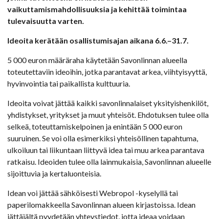
vaikuttamismahdollisuuksia ja kehittää toimintaa
tulevaisuutta varten.
Ideoita kerätään osallistumisajan aikana 6.6.–31.7.
5 000 euron määräraha käytetään Savonlinnan alueella
toteutettaviin ideoihin, jotka parantavat arkea, viihtyisyyttä,
hyvinvointia tai paikallista kulttuuria.
Ideoita voivat jättää kaikki savonlinnalaiset yksityishenkilöt,
yhdistykset, yritykset ja muut yhteisöt. Ehdotuksen tulee olla
selkeä, toteuttamiskelpoinen ja enintään 5 000 euron
suuruinen. Se voi olla esimerkiksi yhteisöllinen tapahtuma,
ulkoiluun tai liikuntaan liittyvä idea tai muu arkea parantava
ratkaisu. Ideoiden tulee olla lainmukaisia, Savonlinnan alueelle
sijoittuvia ja kertaluonteisia.
Idean voi jättää sähköisesti Webropol -kyselyllä tai
paperilomakkeella Savonlinnan alueen kirjastoissa. Idean
jättäjältä pyydetään yhteystiedot, jotta ideaa voidaan