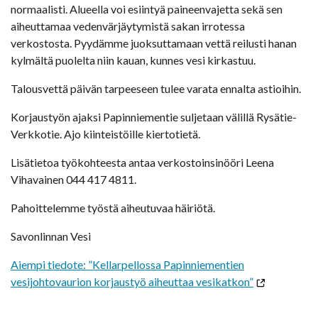
normaalisti. Alueella voi esiintyä paineenvajetta sekä sen
aiheuttamaa vedenvärjäytymistä sakan irrotessa
verkostosta. Pyydämme juoksuttamaan vettä reilusti hanan
kylmältä puolelta niin kauan, kunnes vesi kirkastuu.
Talousvettä päivän tarpeeseen tulee varata ennalta astioihin.
Korjaustyön ajaksi Papinniementie suljetaan välillä Rysätie-
Verkkotie. Ajo kiinteistöille kiertotietä.
Lisätietoa työkohteesta antaa verkostoinsinööri Leena
Vihavainen 044 417 4811.
Pahoittelemme työstä aiheutuvaa häiriötä.
Savonlinnan Vesi
Aiempi tiedote: ”Kellarpellossa Papinniementien
vesijohtovaurion korjaustyö aiheuttaa vesikatkon”