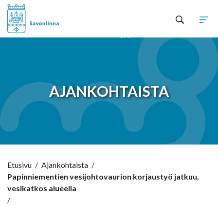
Hyppää sisältöön
AJANKOHTAISTA
Etusivu
/
Ajankohtaista
/
Papinniementien vesijohtovaurion korjaustyö jatkuu,
vesikatkos alueella
/