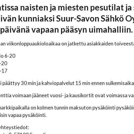
issa naisten ja miesten pesutilat ja 
ivän kunniaksi Suur-Savon Sähkö O
späivänä vapaan pääsyn uimahalliin.
n viikonloppuaukioloaikaa on jatkettu asiakkaiden toiveesta
klo 6-20
2-20
1-17
 päättyy 30 min ja kahviopalvelut 15 min ennen sulkemisaika
ttia voimaan jääneet vuosi- ja kausikortit ovat voimassa va
parkkipaikalla on kolmen tunnin maksuton pysäköinti pysäköint
isin vapaa pysäköinti.
yhteystiedot: