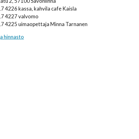
katu 2, 57100 Savonlinna
7 4226 kassa, kahvila cafe Kaisla
17 4227 valvomo
17 4225 uimaopettaja Minna Tarnanen
ja hinnasto