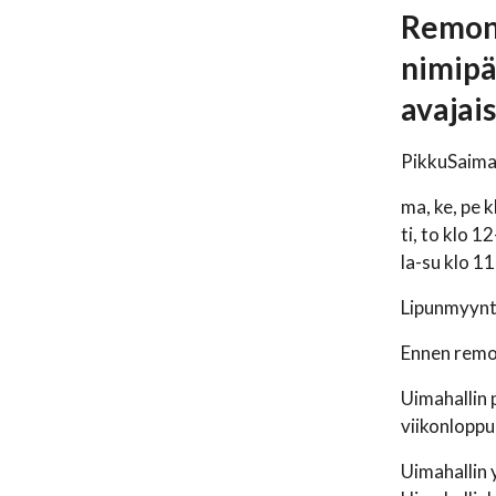
Remont
nimipä
avajai
PikkuSaimaa
ma, ke, pe 
ti, to klo 1
la-su klo 1
Lipunmyynti
Ennen remon
Uimahallin 
viikonloppu
Uimahallin 