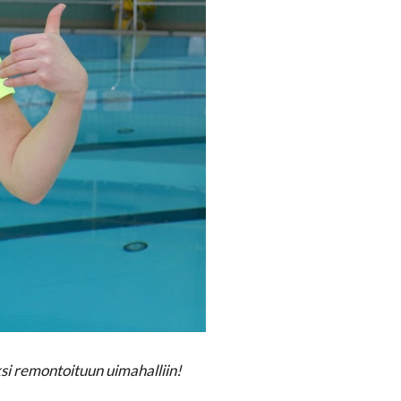
si remontoituun uimahalliin!