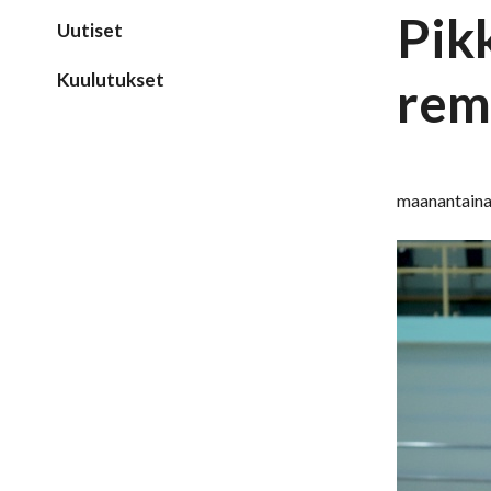
Pik
Uutiset
Kuulutukset
remo
maanantaina