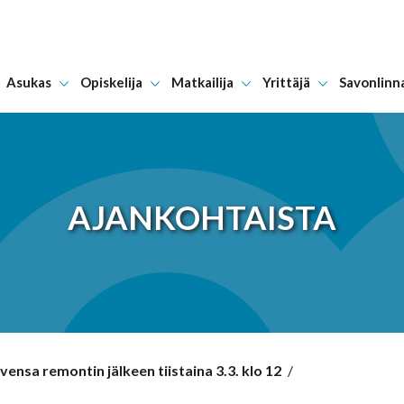
Asukas
Opiskelija
Matkailija
Yrittäjä
Savonlinn
Hyppää sisältöön
AJANKOHTAISTA
ensa remontin jälkeen tiistaina 3.3. klo 12
/