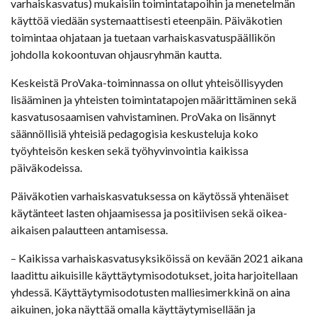
varhaiskasvatus) mukaisiin toimintatapoihin ja menetelmän
käyttöä viedään systemaattisesti eteenpäin. Päiväkotien
toimintaa ohjataan ja tuetaan varhaiskasvatuspäällikön
johdolla kokoontuvan ohjausryhmän kautta.
Keskeistä ProVaka-toiminnassa on ollut yhteisöllisyyden
lisääminen ja yhteisten toimintatapojen määrittäminen sekä
kasvatusosaamisen vahvistaminen. ProVaka on lisännyt
säännöllisiä yhteisiä pedagogisia keskusteluja koko
työyhteisön kesken sekä työhyvinvointia kaikissa
päiväkodeissa.
Päiväkotien varhaiskasvatuksessa on käytössä yhtenäiset
käytänteet lasten ohjaamisessa ja positiivisen sekä oikea-
aikaisen palautteen antamisessa.
– Kaikissa varhaiskasvatusyksiköissä on kevään 2021 aikana
laadittu aikuisille käyttäytymisodotukset, joita harjoitellaan
yhdessä. Käyttäytymisodotusten malliesimerkkinä on aina
aikuinen, joka näyttää omalla käyttäytymisellään ja