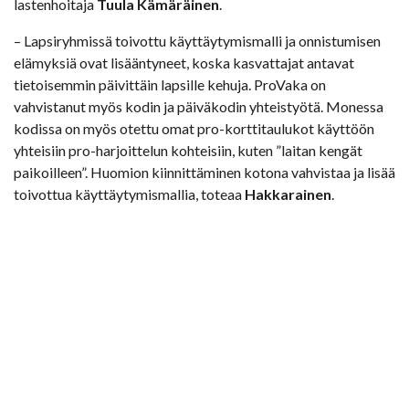
lastenhoitaja
Tuula Kämäräinen
.
– Lapsiryhmissä toivottu käyttäytymismalli ja onnistumisen
elämyksiä ovat lisääntyneet, koska kasvattajat antavat
tietoisemmin päivittäin lapsille kehuja. ProVaka on
vahvistanut myös kodin ja päiväkodin yhteistyötä. Monessa
kodissa on myös otettu omat pro-korttitaulukot käyttöön
yhteisiin pro-harjoittelun kohteisiin, kuten ”laitan kengät
paikoilleen”. Huomion kiinnittäminen kotona vahvistaa ja lisää
toivottua käyttäytymismallia, toteaa
Hakkarainen
.