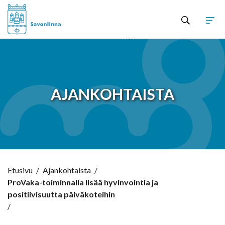
Hyppää sisältöön
AJANKOHTAISTA
Etusivu
/
Ajankohtaista
/
ProVaka-toiminnalla lisää hyvinvointia ja
positiivisuutta päiväkoteihin
/