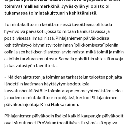
toimivat malliesimerkkinä. Jyväskylän yliopisto oli
tukemassa toimintakulttuurin kehittämistä.
Toimintakulttuurin kehittämisessä tavoitteena oli luoda
hyvinvoiva päiväkoti, jossa toimitaan kannustavassa ja
positiivisessa ilmapiirissä. Pihlajaniemen päiväkodissa
kehittämistyö käynnistyi toiminnan ”pilkkomisesta” pieniin
osiin ja sen hetkisen tilanteen arvioinnista, mikä toimii ja mihin
asioihin tarvitaan muutosta. Samalla pohdittiin yhteisiä arvoja
ja kasvatustyön tavoitteita.
– Näiden ajatusten ja toiminnan tarkastelun tulosten pohjalta
lähdettiin laatimaan käyttäytymisodotuksia
kasvatushenkilöstölle toimintatapojemme yhtenäistämiseksi
ja uuden toimintakulttuurin pohjaksi, kertoo Pihlajaniemen
päiväkodinjohtaja
Kirsi Hakkarainen
.
Pihlajaniemen päiväkodin lisäksi kaikki kaupungin päiväkodit
ovat sitoutuneet ProVakan (positiivisesti ryhmässä oppiva