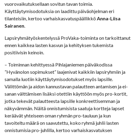
vuorovaikutuksellaan sovitun tavan toimia.
Käyttäytymisodotuksia on laadittu päiväohjelman eri
tilanteisiin, kertoo varhaiskasvatuspäällikkö
Anna-Liisa
Sairanen
.
Lapsiryhmätyöskentelyssä ProVaka-toiminta on tarkoittanut
ennen kaikkea lasten kasvun ja kehityksen tukemista
positiivisin keinoin.
– Toiminnan kehittyessä Pihlajaniemen päiväkodissa
”Hyvänolon sopimukset” laajenivat kaikkiin lapsiryhmiin ja
samalla luotiin käyttäytymisodotukset myös lapsille.
Välittömän ja aidon kannustavan palautteen antamisen ja ei-
sanan välttämisen lisäksi otettiin käyttöön myös pro-kortit,
jotka tekevät palautteesta lapsille konkreettisemman ja
näkyvämmän. Näitä onnistumisista saatuja kortteja lapset
keräävät yhteiseen oman ryhmän pro-tauluun ja kun
tavoiteltu määrä on saavutettu, koko ryhmä juhlii lasten
onnistumisia pro-juhlilla, kertoo varhaiskasvatuksen