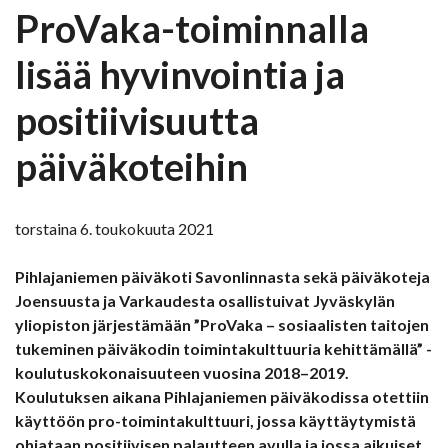
ProVaka-toiminnalla
lisää hyvinvointia ja
positiivisuutta
päiväkoteihin
torstaina 6. toukokuuta 2021
Pihlajaniemen päiväkoti Savonlinnasta sekä päiväkoteja
Joensuusta ja Varkaudesta osallistuivat Jyväskylän
yliopiston järjestämään ”ProVaka – sosiaalisten taitojen
tukeminen päiväkodin toimintakulttuuria kehittämällä” -
koulutuskokonaisuuteen vuosina 2018–2019.
Koulutuksen aikana Pihlajaniemen päiväkodissa otettiin
käyttöön pro-toimintakulttuuri, jossa käyttäytymistä
ohjataan positiivisen palautteen avulla ja jossa aikuiset