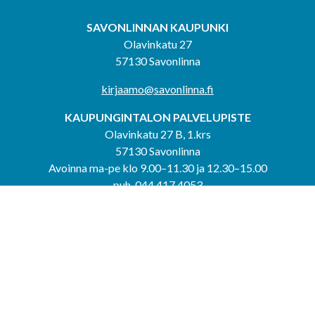
SAVONLINNAN KAUPUNKI
Olavinkatu 27
57130 Savonlinna
kirjaamo@savonlinna.fi
KAUPUNGINTALON PALVELUPISTE
Olavinkatu 27 B, 1.krs
57130 Savonlinna
Avoinna ma-pe klo 9.00–11.30 ja 12.30–15.00
puh. 044 417 4053
KERIMÄEN YHTEISPALVELUPISTE
Kerimäentie 6
58200 Kerimäki
Avoinna ke-to klo 9.00–12.00 ja 12.30–15.00.
PUNKAHARJUN YHTEISPALVELUPISTE