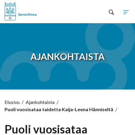
Hyppää sisältöön
AJANKOHTAISTA
Etusivu
/
Ajankohtaista
/
Puoli vuosisataa taidetta Kaija-Leena Hänniseltä
/
Puoli vuosisataa