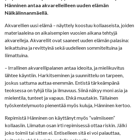
Hänninen antaa akvarelleilleen uuden elämän
Nälkälinnanmäellä.
Akvarellien uusi elämä – näyttely koostuu kollaaseista, joiden
materiaaleina on aikaisempien vuosien aikana tehtyjä
akvarelleja. Akvarellit ovat saaneet uuden elämän palasina:
leikattuina ja revittyinä sekä uudelleen sommiteltuina ja
liimattuina.
– Irrallinen akvarellipalanen antaa ideoita, ja mielikuvitus
lähtee käyntiin. Harkitseminen ja suunnittelu on tarpeen,
joskus sattuma auttaa enemmän. Entistä tärkeämpänä
teoksessa on tyhjä tila ja ilmavuus. Siinä näkyy moni asia ja
mielentila, tunteet ja vapaus. Ehkä muutakin. Tällainen
työskentelymuoto pienentää myös kuluja, Hänninen kertoo.
Repimistä Hänninen on käyttänyt myös ”valmiiseen”
kollaasiin. Liimatun osan irti repimisessä ottaa riskin. Jälki
joko toimii tai sitten ei. Entiselleen sitä ei voi palauttaa,