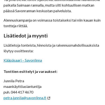
paikalla Saimaan rannalla, mutta silti kohtuullisen matkan
päässä Savonrannan keskustan palveluista.
Alennuskampanja on voimassa toistaiseksi tai niin kauan kuin
tontteja riittää.
Lisätiedot ja myynti
Lisätietoja tonteista, hinnoista ja rakennusmahdollisuuksista
löytyy osoitteesta:
Kääpäsaari – Savonlinna
Tonttien esittelyt ja varaukset:
Junnila Petra
maankäyttöasiantuntija
puh. 044 417 4670
petra.junnila@savonlinna.fi