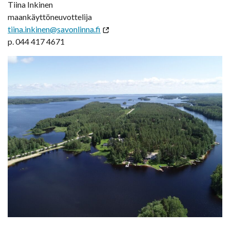
Tiina Inkinen
maankäyttöneuvottelija
tiina.inkinen@savonlinna.fi
p. 044 417 4671