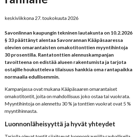
keskiviikkona 27. toukokuuta 2026
Savonlinnan kaupungin tekninen lautakunta on 10.2.2026
§ 33 päättänyt alentaa Savonrannan Kääpäsaaressa
olevien omarantaisten omakotitonttien myyntihintoja
30 prosentilla. Rantatonttien alennuskampanjan
tavoitteena on edistää alueen rakentumista ja tarjota
ostajille houkutteleva tilaisuus hankkia oma rantapaikka
normaalia edullisemmin.
Kampanjassa ovat mukana Kääpäsaaren omarantaiset
omakotitontit, joita on mahdollisuus joko ostaa tai vuokrata.
Myyntihintoja on alennettu 30 % ja tonttien vuokrat ovat 5 %
myyntihinnasta.
Luonnonläheisyyttä ja hyvät yhteydet
Tarjolla olevat tontit sijaitsevat luonnonkauniilla rauhallisella