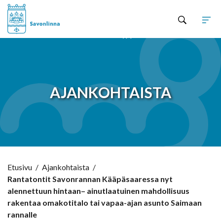
Hyppää sisältöön
AJANKOHTAISTA
Etusivu
/
Ajankohtaista
/
Rantatontit Savonrannan Kääpäsaaressa nyt
alennettuun hintaan– ainutlaatuinen mahdollisuus
rakentaa omakotitalo tai vapaa-ajan asunto Saimaan
rannalle