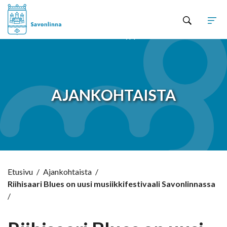
Hyppää sisältöön
AJANKOHTAISTA
Etusivu
/
Ajankohtaista
/
Riihisaari Blues on uusi musiikkifestivaali Savonlinnassa
/