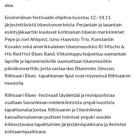
alue.
Ensimmäisen festivaalin ohjelma koostuu 12.–14.11.
järjestettävistä blueskonserteista. Perjantain ja lauantain
esiintyjäkaartiin kuuluvat kotimaisen bluesin merkkinimet
Pepe ja Joel Ahlqvist, Ismo Haavisto Trio, Konstantin
Kovalev sekä amerikkalainen bluesmuusikko RJ Mischo &
His Red Hot Blues Band. Viikonloppu huipentuu sunnuntain
lapsille ja lapsenmielisille suunnattuun bluesmusiikin
päiväkonserttiin, josta vastaa duo Bluesmies Jönsson.
Riihisaari Blues -tapahtuman liput ovat myynnissä Riihisaaren
museolla.
Riihisaari Blues -festivaali täydentää ja monipuolistaa
osaltaan Savonlinnan mielenkiintoista ympärivuotista
tapahtumatarjontaa. Riihisaaren ja Olavinlinnan
kansallismaiseman puitteet toimivat ympäri vuoden
kiinnostavana tapahtumien järjestämispaikkana ja ihmisten
kohtaamispaikkana.