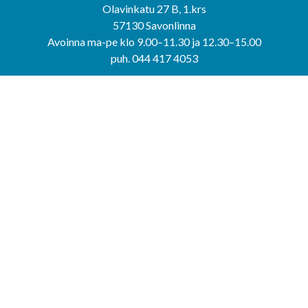
Olavinkatu 27 B, 1.krs
57130 Savonlinna
Avoinna ma-pe klo 9.00–11.30 ja 12.30–15.00
puh. 044 417 4053
KERIMÄEN YHTEISPALVELUPISTE
Kerimäentie 6
58200 Kerimäki
Avoinna ke-to klo 9.00–12.00 ja 12.30–15.00.
PUNKAHARJUN YHTEISPALVELUPISTE
Kauppatie 20
58500 Punkaharju
Avoinna ma-ti klo 9.00–12.00 ja 12.30–15.30.
Saavutettavuusseloste