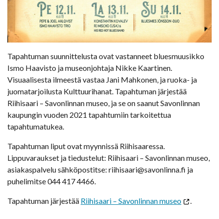
Tapahtuman suunnittelusta ovat vastanneet bluesmuusikko
Ismo Haavisto ja museonjohtaja Nikke Kaartinen.
Visuaalisesta ilmeestä vastaa Jani Mahkonen, ja ruoka- ja
juomatarjoilusta Kulttuurihanat. Tapahtuman järjestää
Riihisaari – Savonlinnan museo, ja se on saanut Savonlinnan
kaupungin vuoden 2021 tapahtumiin tarkoitettua
tapahtumatukea.
Tapahtuman liput ovat myynnissä Riihisaaressa.
Lippuvaraukset ja tiedustelut: Riihisaari – Savonlinnan museo,
asiakaspalvelu sähköpostitse: riihisaari@savonlinna.fi ja
puhelimitse 044 417 4466.
Tapahtuman järjestää
Riihisaari – Savonlinnan museo
.