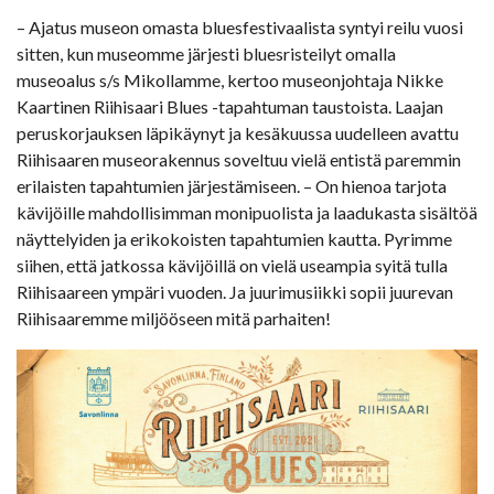
– Ajatus museon omasta bluesfestivaalista syntyi reilu vuosi
sitten, kun museomme järjesti bluesristeilyt omalla
museoalus s/s Mikollamme, kertoo museonjohtaja Nikke
Kaartinen Riihisaari Blues -tapahtuman taustoista. Laajan
peruskorjauksen läpikäynyt ja kesäkuussa uudelleen avattu
Riihisaaren museorakennus soveltuu vielä entistä paremmin
erilaisten tapahtumien järjestämiseen. – On hienoa tarjota
kävijöille mahdollisimman monipuolista ja laadukasta sisältöä
näyttelyiden ja erikokoisten tapahtumien kautta. Pyrimme
siihen, että jatkossa kävijöillä on vielä useampia syitä tulla
Riihisaareen ympäri vuoden. Ja juurimusiikki sopii juurevan
Riihisaaremme miljööseen mitä parhaiten!