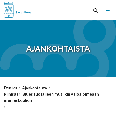
Hyppää sisältöön
AJANKOHTAISTA
Etusivu
/
Ajankohtaista
/
Riihisaari Blues tuo jälleen musiikin valoa pimeään
marraskuuhun
/