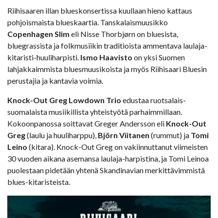
Riihisaaren illan blueskonsertissa kuullaan hieno kattaus
pohjoismaista blueskaartia. Tanskalaismuusikko
Copenhagen Slim
eli Nisse Thorbjørn on bluesista,
bluegrassista ja folkmusiikin traditioista ammentava laulaja-
kitaristi-huuliharpisti.
Ismo Haavisto
on yksi Suomen
lahjakkaimmista bluesmuusikoista ja myös Riihisaari Bluesin
perustajia ja kantavia voimia.
Knock-Out Greg Lowdown Trio
edustaa ruotsalais-
suomalaista musiikillista yhteistyötä parhaimmillaan.
Kokoonpanossa soittavat Greger Andersson eli
Knock-Out
Greg
(laulu ja huuliharppu),
Björn Viitanen
(rummut) ja
Tomi
Leino
(kitara). Knock-Out Greg on vakiinnuttanut viimeisten
30 vuoden aikana asemansa laulaja-harpistina, ja Tomi Leinoa
puolestaan pidetään yhtenä Skandinavian merkittävimmistä
blues-kitaristeista.