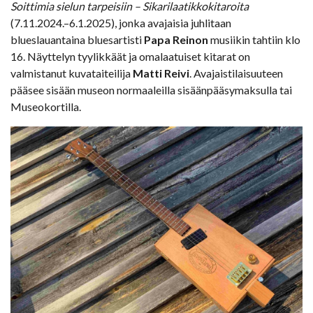
Soittimia sielun tarpeisiin – Sikarilaatikkokitaroita
(7.11.2024.–6.1.2025), jonka avajaisia juhlitaan
blueslauantaina bluesartisti
Papa Reinon
musiikin tahtiin klo
16. Näyttelyn tyylikkäät ja omalaatuiset kitarat on
valmistanut kuvataiteilija
Matti Reivi
. Avajaistilaisuuteen
pääsee sisään museon normaaleilla sisäänpääsymaksulla tai
Museokortilla.