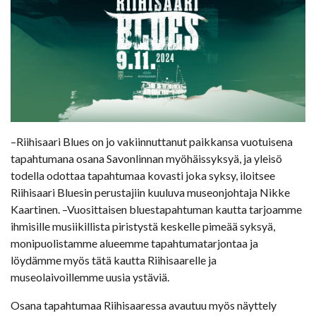
–Riihisaari Blues on jo vakiinnuttanut paikkansa vuotuisena
tapahtumana osana Savonlinnan myöhäissyksyä, ja yleisö
todella odottaa tapahtumaa kovasti joka syksy, iloitsee
Riihisaari Bluesin perustajiin kuuluva museonjohtaja Nikke
Kaartinen. –Vuosittaisen bluestapahtuman kautta tarjoamme
ihmisille musiikillista piristystä keskelle pimeää syksyä,
monipuolistamme alueemme tapahtumatarjontaa ja
löydämme myös tätä kautta Riihisaarelle ja
museolaivoillemme uusia ystäviä.
Osana tapahtumaa Riihisaaressa avautuu myös näyttely