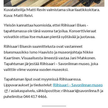
Kuvataiteilija Matti Revin valmistama sikarilaatikkokitara.
Kuva: Matti Reivi.
Yleisön kannattaa huomioida, ettei Riihisaari Blues -
tapahtumassa ole tänä vuonna tarjoilua. Konserttivieraat
voivatkin ottaa itse mukaan pientä syötävää ja juotavaa.
Riihisaari Bluesin suunnittelusta ovat vastanneet
bluesmuusikko Ismo Haavisto ja museonjohtaja Nikke
Kaartinen. Visuaalisesta ilmeestä vastaa Jani Mahkonen.
Tapahtuman järjestää Riihisaari – Savonlinnan museo, joka
valittiin viime vuonna vuoden museoksi.
Tapahtuman liput ovat myynnissä Riihisaaressa.
Lippuvaraukset ja tiedustelut:
Riihisaari – Savonlinnan museo
/ asiakaspalvelu, sähköpostitse: riihisaari@savonlinna.fi ja
puhelimitse 044 417 4466.