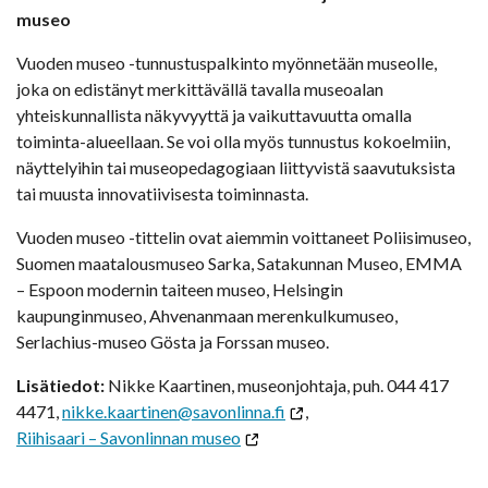
museo
Vuoden museo -tunnustuspalkinto myönnetään museolle,
joka on edistänyt merkittävällä tavalla museoalan
yhteiskunnallista näkyvyyttä ja vaikuttavuutta omalla
toiminta-alueellaan. Se voi olla myös tunnustus kokoelmiin,
näyttelyihin tai museopedagogiaan liittyvistä saavutuksista
tai muusta innovatiivisesta toiminnasta.
Vuoden museo -tittelin ovat aiemmin voittaneet Poliisimuseo,
Suomen maatalousmuseo Sarka, Satakunnan Museo, EMMA
– Espoon modernin taiteen museo, Helsingin
kaupunginmuseo, Ahvenanmaan merenkulkumuseo,
Serlachius-museo Gösta ja Forssan museo.
Lisätiedot:
Nikke Kaartinen, museonjohtaja, puh. 044 417
4471,
nikke.kaartinen@savonlinna.fi
,
Riihisaari – Savonlinnan museo