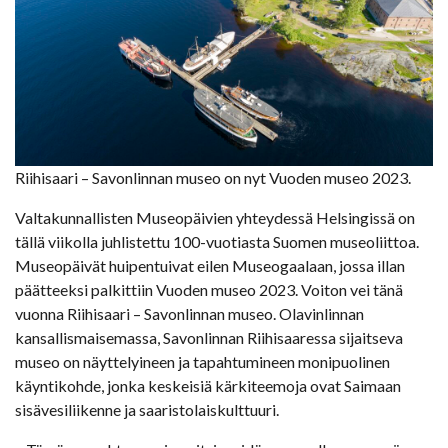
Riihisaari – Savonlinnan museo on nyt Vuoden museo 2023.
Valtakunnallisten Museopäivien yhteydessä Helsingissä on
tällä viikolla juhlistettu 100-vuotiasta Suomen museoliittoa.
Museopäivät huipentuivat eilen Museogaalaan, jossa illan
päätteeksi palkittiin Vuoden museo 2023. Voiton vei tänä
vuonna Riihisaari – Savonlinnan museo. Olavinlinnan
kansallismaisemassa, Savonlinnan Riihisaaressa sijaitseva
museo on näyttelyineen ja tapahtumineen monipuolinen
käyntikohde, jonka keskeisiä kärkiteemoja ovat Saimaan
sisävesiliikenne ja saaristolaiskulttuuri.