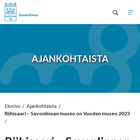
Hyppää sisältöön
AJANKOHTAISTA
Etusivu
/
Ajankohtaista
/
Riihisaari – Savonlinnan museo on Vuoden museo 2023
/