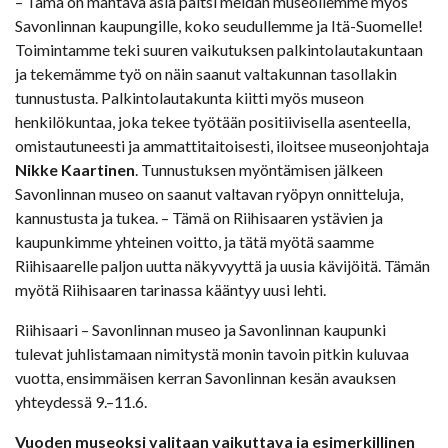
– Tämä on mahtava asia paitsi meidän museollemme myös
Savonlinnan kaupungille, koko seudullemme ja Itä-Suomelle!
Toimintamme teki suuren vaikutuksen palkintolautakuntaan
ja tekemämme työ on näin saanut valtakunnan tasollakin
tunnustusta. Palkintolautakunta kiitti myös museon
henkilökuntaa, joka tekee työtään positiivisella asenteella,
omistautuneesti ja ammattitaitoisesti, iloitsee museonjohtaja
Nikke Kaartinen
. Tunnustuksen myöntämisen jälkeen
Savonlinnan museo on saanut valtavan ryöpyn onnitteluja,
kannustusta ja tukea. – Tämä on Riihisaaren ystävien ja
kaupunkimme yhteinen voitto, ja tätä myötä saamme
Riihisaarelle paljon uutta näkyvyyttä ja uusia kävijöitä. Tämän
myötä Riihisaaren tarinassa kääntyy uusi lehti.
Riihisaari – Savonlinnan museo ja Savonlinnan kaupunki
tulevat juhlistamaan nimitystä monin tavoin pitkin kuluvaa
vuotta, ensimmäisen kerran Savonlinnan kesän avauksen
yhteydessä 9.–11.6.
Vuoden museoksi valitaan vaikuttava ja esimerkillinen