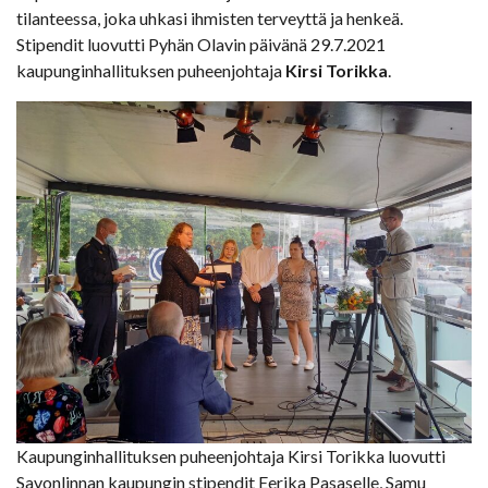
tilanteessa, joka uhkasi ihmisten terveyttä ja henkeä.
Stipendit luovutti Pyhän Olavin päivänä 29.7.2021
kaupunginhallituksen puheenjohtaja
Kirsi Torikka
.
Kaupunginhallituksen puheenjohtaja Kirsi Torikka luovutti
Savonlinnan kaupungin stipendit Eerika Pasaselle, Samu