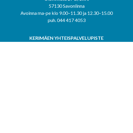
57130 Savonlinna
Avoinna ma-pe klo 9.00–11.30 ja 12.30–15.00
puh. 044 417 4053
KERIMÄEN YHTEISPALVELUPISTE
Kerimäentie 6
58200 Kerimäki
Avoinna ke-to klo 9.00–12.00 ja 12.30–15.00.
PUNKAHARJUN YHTEISPALVELUPISTE
Kauppatie 20
58500 Punkaharju
Avoinna ma-ti klo 9.00–12.00 ja 12.30–15.30.
Saavutettavuusseloste