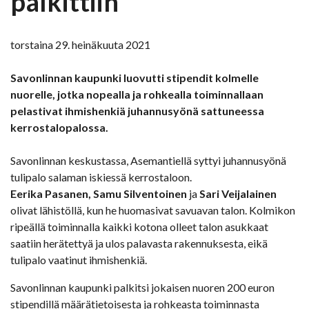
palkittiin
torstaina 29. heinäkuuta 2021
Savonlinnan kaupunki luovutti stipendit kolmelle
nuorelle, jotka nopealla ja rohkealla toiminnallaan
pelastivat ihmishenkiä juhannusyönä sattuneessa
kerrostalopalossa.
Savonlinnan keskustassa, Asemantiellä syttyi juhannusyönä
tulipalo salaman iskiessä kerrostaloon.
Eerika Pasanen, Samu Silventoinen
ja
Sari Veijalainen
olivat lähistöllä, kun he huomasivat savuavan talon. Kolmikon
ripeällä toiminnalla kaikki kotona olleet talon asukkaat
saatiin herätettyä ja ulos palavasta rakennuksesta, eikä
tulipalo vaatinut ihmishenkiä.
Savonlinnan kaupunki palkitsi jokaisen nuoren 200 euron
stipendillä määrätietoisesta ja rohkeasta toiminnasta