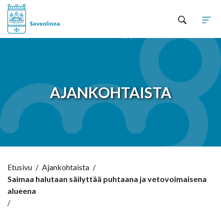
Hyppää sisältöön
AJANKOHTAISTA
Etusivu
/
Ajankohtaista
/
Saimaa halutaan säilyttää puhtaana ja vetovoimaisena
alueena
/