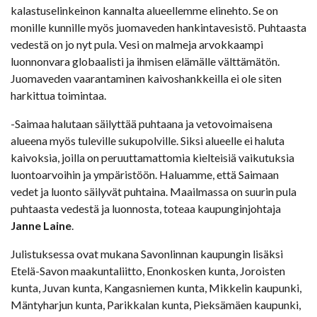
kalastuselinkeinon kannalta alueellemme elinehto. Se on
monille kunnille myös juomaveden hankintavesistö. Puhtaasta
vedestä on jo nyt pula. Vesi on malmeja arvokkaampi
luonnonvara globaalisti ja ihmisen elämälle välttämätön.
Juomaveden vaarantaminen kaivoshankkeilla ei ole siten
harkittua toimintaa.
-Saimaa halutaan säilyttää puhtaana ja vetovoimaisena
alueena myös tuleville sukupolville. Siksi alueelle ei haluta
kaivoksia, joilla on peruuttamattomia kielteisiä vaikutuksia
luontoarvoihin ja ympäristöön. Haluamme, että Saimaan
vedet ja luonto säilyvät puhtaina. Maailmassa on suurin pula
puhtaasta vedestä ja luonnosta, toteaa kaupunginjohtaja
Janne Laine
.
Julistuksessa ovat mukana Savonlinnan kaupungin lisäksi
Etelä-Savon maakuntaliitto, Enonkosken kunta, Joroisten
kunta, Juvan kunta, Kangasniemen kunta, Mikkelin kaupunki,
Mäntyharjun kunta, Parikkalan kunta, Pieksämäen kaupunki,