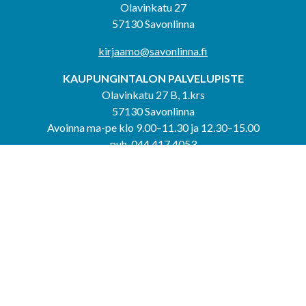
Olavinkatu 27
57130 Savonlinna
kirjaamo@savonlinna.fi
KAUPUNGINTALON PALVELUPISTE
Olavinkatu 27 B, 1.krs
57130 Savonlinna
Avoinna ma-pe klo 9.00–11.30 ja 12.30–15.00
puh. 044 417 4053
KERIMÄEN YHTEISPALVELUPISTE
Kerimäentie 6
58200 Kerimäki
Avoinna ke-to klo 9.00–12.00 ja 12.30–15.00.
PUNKAHARJUN YHTEISPALVELUPISTE
Kauppatie 20
58500 Punkaharju