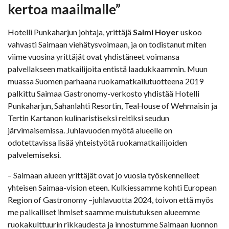
kertoa maailmalle”
Hotelli Punkaharjun johtaja, yrittäjä
Saimi Hoyer
uskoo
vahvasti Saimaan viehätysvoimaan, ja on todistanut miten
viime vuosina yrittäjät ovat yhdistäneet voimansa
palvellakseen matkailijoita entistä laadukkaammin. Muun
muassa Suomen parhaana ruokamatkailutuotteena 2019
palkittu Saimaa Gastronomy-verkosto yhdistää Hotelli
Punkaharjun, Sahanlahti Resortin, TeaHouse of Wehmaisin ja
Tertin Kartanon kulinaristiseksi reitiksi seudun
järvimaisemissa. Juhlavuoden myötä alueelle on
odotettavissa lisää yhteistyötä ruokamatkailijoiden
palvelemiseksi.
– Saimaan alueen yrittäjät ovat jo vuosia työskennelleet
yhteisen Saimaa-vision eteen. Kulkiessamme kohti European
Region of Gastronomy –juhlavuotta 2024, toivon että myös
me paikalliset ihmiset saamme muistutuksen alueemme
ruokakulttuurin rikkaudesta ja innostumme Saimaan luonnon