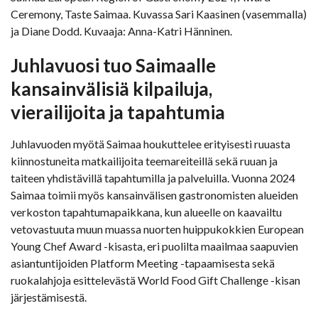
Ceremony, Taste Saimaa. Kuvassa Sari Kaasinen (vasemmalla)
ja Diane Dodd. Kuvaaja: Anna-Katri Hänninen.
Juhlavuosi tuo Saimaalle
kansainvälisiä kilpailuja,
vierailijoita ja tapahtumia
Juhlavuoden myötä Saimaa houkuttelee erityisesti ruuasta
kiinnostuneita matkailijoita teemareiteillä sekä ruuan ja
taiteen yhdistävillä tapahtumilla ja palveluilla. Vuonna 2024
Saimaa toimii myös kansainvälisen gastronomisten alueiden
verkoston tapahtumapaikkana, kun alueelle on kaavailtu
vetovastuuta muun muassa nuorten huippukokkien European
Young Chef Award -kisasta, eri puolilta maailmaa saapuvien
asiantuntijoiden Platform Meeting -tapaamisesta sekä
ruokalahjoja esittelevästä World Food Gift Challenge -kisan
järjestämisestä.