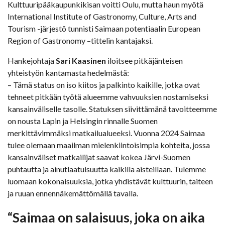
Kulttuuripääkaupunkikisan voitti Oulu, mutta haun myötä
International Institute of Gastronomy, Culture, Arts and
Tourism -järjestö tunnisti Saimaan potentiaalin European
Region of Gastronomy –tittelin kantajaksi.
Hankejohtaja
Sari Kaasinen
iloitsee pitkäjänteisen
yhteistyön kantamasta hedelmästä:
– Tämä status on iso kiitos ja palkinto kaikille, jotka ovat
tehneet pitkään työtä alueemme vahvuuksien nostamiseksi
kansainväliselle tasolle. Statuksen siivittämänä tavoitteemme
on nousta Lapin ja Helsingin rinnalle Suomen
merkittävimmäksi matkailualueeksi. Vuonna 2024 Saimaa
tulee olemaan maailman mielenkiintoisimpia kohteita, jossa
kansainväliset matkailijat saavat kokea Järvi-Suomen
puhtautta ja ainutlaatuisuutta kaikilla aisteillaan. Tulemme
luomaan kokonaisuuksia, jotka yhdistävät kulttuurin, taiteen
ja ruuan ennennäkemättömällä tavalla.
“Saimaa on salaisuus, joka on aika