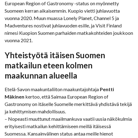
European Region of Gastronomy -status on myönnetty
Suomeen kerran aikaisemmin. Kuopio vietti juhlavuotta
vuonna 2020. Muun muassa Lonely Planet, Channel 5 ja
Madventures nostivat juhlavuoden esille, ja Visit Finland
nimesi Kuopion Suomen parhaiden matkakohteiden joukkoon
vuonna 2021.
Yhteistyötä itäisen Suomen
matkailun eteen kolmen
maakunnan alueella
Etelä-Savon maakuntaliiton maakuntajohtaja
Pentti
Mäkinen
kertoo, että Saimaa European Region of
Gastronomy on itäselle Suomelle merkittävä yhdistävä tekijä
ja kehittymisen mahdollisuus.
– Nopeasti muuttunut maailmankuva vaatii uusia näkökulmia
erityisesti matkailun kehittämiseen meillä itäisessä
Suomessa. Kansainvälinen status antaa meille hienot