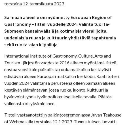
torstaina 12. tammikuuta 2023
Saimaan alueelle on myönnetty European Region of
Gastronomy –titteli vuodelle 2024. Valinta tuo Itä-
Suomeen kansainvälisiä ja kotimaisia vierailijoita,
uudenlaisia ruuan ja kulttuurin yhdistäviä tapahtumia
sekä ruoka-alan kilpailuja.
International Institute of Gastronomy, Culture, Arts and
Tourism -järjestön vuodesta 2016 alkaen myöntämä titteli
nostaa vuosittain paikallista ruokamatkailua kestävästi
edistävän alueen Euroopan matkailun keskiöön. Raati totesi
vuoden 2024 valintansa perusteena olleen Saimaan alueen
kestävän elämäntavan, jossa ruoka, luonto, kulttuuri ja
hyvinvointi yhdistyvät poikkeuksellisella tavalla. Päätös
valinnasta oli yksimielinen.
Titteli vastaanotettiin palkintoseremoniassa Juvan Teahouse
of Wehmaisilla torstaina 12.1.2023. Tunnustuksen luovutti