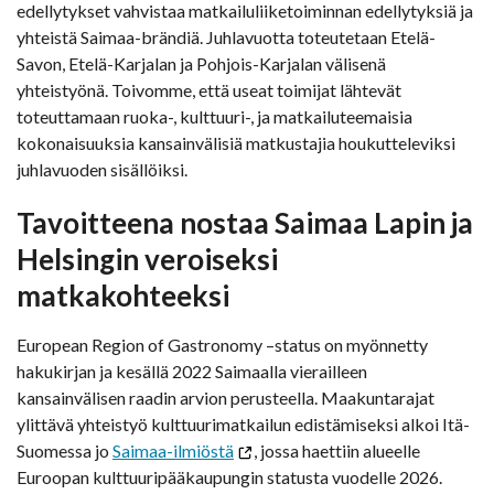
edellytykset vahvistaa matkailuliiketoiminnan edellytyksiä ja
yhteistä Saimaa-brändiä. Juhlavuotta toteutetaan Etelä-
Savon, Etelä-Karjalan ja Pohjois-Karjalan välisenä
yhteistyönä. Toivomme, että useat toimijat lähtevät
toteuttamaan ruoka-, kulttuuri-, ja matkailuteemaisia
kokonaisuuksia kansainvälisiä matkustajia houkutteleviksi
juhlavuoden sisällöiksi.
Tavoitteena nostaa Saimaa Lapin ja
Helsingin veroiseksi
matkakohteeksi
European Region of Gastronomy –status on myönnetty
hakukirjan ja kesällä 2022 Saimaalla vierailleen
kansainvälisen raadin arvion perusteella. Maakuntarajat
ylittävä yhteistyö kulttuurimatkailun edistämiseksi alkoi Itä-
Suomessa jo
Saimaa-ilmiöstä
, jossa haettiin alueelle
Euroopan kulttuuripääkaupungin statusta vuodelle 2026.