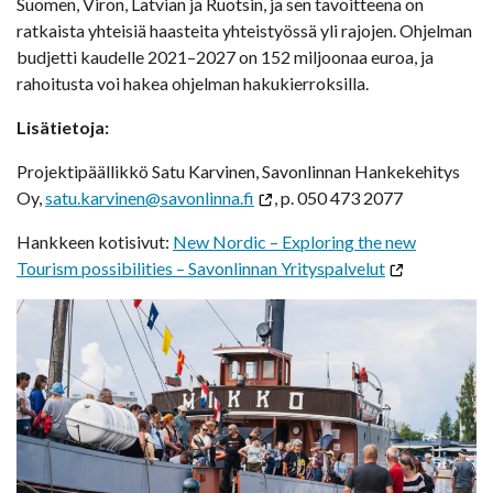
Suomen, Viron, Latvian ja Ruotsin, ja sen tavoitteena on
ratkaista yhteisiä haasteita yhteistyössä yli rajojen. Ohjelman
budjetti kaudelle 2021–2027 on 152 miljoonaa euroa, ja
rahoitusta voi hakea ohjelman hakukierroksilla.
Lisätietoja:
Projektipäällikkö Satu Karvinen, Savonlinnan Hankekehitys
Oy,
satu.karvinen@savonlinna.fi
, p. 050 473 2077
Hankkeen kotisivut:
New Nordic – Exploring the new
Tourism possibilities – Savonlinnan Yrityspalvelut