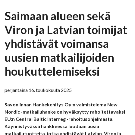
Saimaan alueen sekä
Viron ja Latvian toimijat
yhdistävät voimansa
uusien matkailijoiden
houkuttelemiseksi
perjantaina 16. toukokuuta 2025
Savonlinnan Hankekehitys Oy:n valmistelema New
Nordic -matkailuhanke on hyväksytty rahoitettavaksi
EU:n Central Baltic Interreg -rahoitusohjelmasta.
Käynnistyvässä hankkeessa luodaan uusia
matkailutuotteita, jotka yhdistävät Latvian, Viron ja