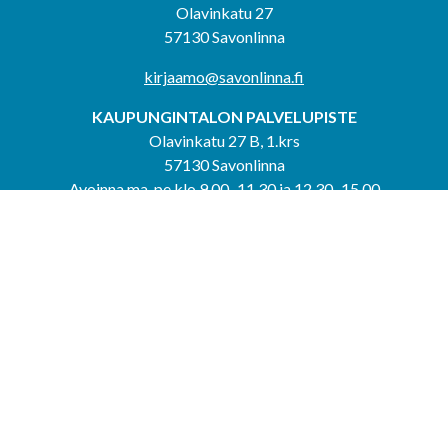
Olavinkatu 27
57130 Savonlinna
kirjaamo@savonlinna.fi
KAUPUNGINTALON PALVELUPISTE
Olavinkatu 27 B, 1.krs
57130 Savonlinna
Avoinna ma-pe klo 9.00–11.30 ja 12.30–15.00
puh. 044 417 4053
KERIMÄEN YHTEISPALVELUPISTE
Kerimäentie 6
58200 Kerimäki
Avoinna ke-to klo 9.00–12.00 ja 12.30–15.00.
PUNKAHARJUN YHTEISPALVELUPISTE
Kauppatie 20
58500 Punkaharju