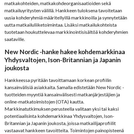
matkakohteiden, matkakohdeorganisaatioiden sekä
matkailuyritysten välillä. Hankkeen tuloksena tavoitetaan
uusia kohderyhmiä määritellyillä markkinoilla ja synnytetään
uutta matkailuliiketoimintaa. Lisäksi matkailukohteista
tuotetaan houkuttelevaa markkinointisisältöä kohderyhmien
saataville.
New Nordic -hanke hakee kohdemarkkinaa
Yhdysvaltojen, Ison-Britannian ja Japanin
joukosta
Hankkeessa pyritään tavoittamaan korkean profiilin
kansainvälisiä asiakkaita. Samalla edistetään New Nordic -
tuotteiden myyntiä kansainvälisesti matkanjärjestäjien ja
online-matkatoimistojen (OTA) kautta.
Markkinatutkimuksen perusteella valitaan yksi tai kaksi
potentiaalisinta kohdemarkkinaa Yhdysvaltojen, Ison-
Britannian ja Japanin joukosta, joissa matkailijaprofiilit
vastaavat hankkeen tavoitteita. Toimintojen painopisteenä