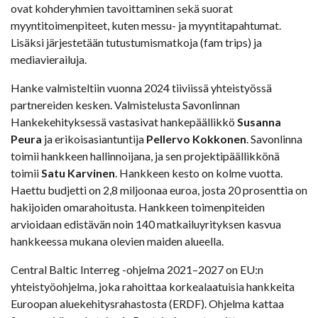
ovat kohderyhmien tavoittaminen sekä suorat
myyntitoimenpiteet, kuten messu- ja myyntitapahtumat.
Lisäksi järjestetään tutustumismatkoja (fam trips) ja
mediavierailuja.
Hanke valmisteltiin vuonna 2024 tiiviissä yhteistyössä
partnereiden kesken. Valmistelusta Savonlinnan
Hankekehityksessä vastasivat hankepäällikkö
Susanna
Peura
ja erikoisasiantuntija
Pellervo Kokkonen
. Savonlinna
toimii hankkeen hallinnoijana, ja sen projektipäällikkönä
toimii
Satu Karvinen
. Hankkeen kesto on kolme vuotta.
Haettu budjetti on 2,8 miljoonaa euroa, josta 20 prosenttia on
hakijoiden omarahoitusta. Hankkeen toimenpiteiden
arvioidaan edistävän noin 140 matkailuyrityksen kasvua
hankkeessa mukana olevien maiden alueella.
Central Baltic Interreg -ohjelma 2021–2027 on EU:n
yhteistyöohjelma, joka rahoittaa korkealaatuisia hankkeita
Euroopan aluekehitysrahastosta (ERDF). Ohjelma kattaa