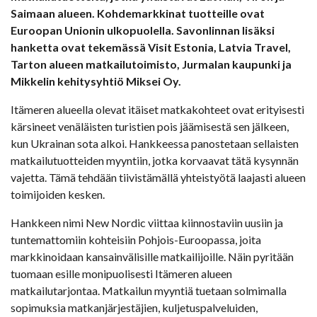
Saimaan alueen. Kohdemarkkinat tuotteille ovat
Euroopan Unionin ulkopuolella. Savonlinnan lisäksi
hanketta ovat tekemässä Visit Estonia, Latvia Travel,
Tarton alueen matkailutoimisto, Jurmalan kaupunki ja
Mikkelin kehitysyhtiö Miksei Oy.
Itämeren alueella olevat itäiset matkakohteet ovat erityisesti
kärsineet venäläisten turistien pois jäämisestä sen jälkeen,
kun Ukrainan sota alkoi. Hankkeessa panostetaan sellaisten
matkailutuotteiden myyntiin, jotka korvaavat tätä kysynnän
vajetta. Tämä tehdään tiivistämällä yhteistyötä laajasti alueen
toimijoiden kesken.
Hankkeen nimi New Nordic viittaa kiinnostaviin uusiin ja
tuntemattomiin kohteisiin Pohjois-Euroopassa, joita
markkinoidaan kansainvälisille matkailijoille. Näin pyritään
tuomaan esille monipuolisesti Itämeren alueen
matkailutarjontaa. Matkailun myyntiä tuetaan solmimalla
sopimuksia matkanjärjestäjien, kuljetuspalveluiden,