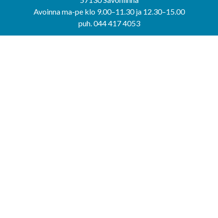
Avoinna ma-pe klo 9.00–11.30 ja 12.30–15.00
puh. 044 417 4053
KERIMÄEN YHTEISPALVELUPISTE
Kerimäentie 6
58200 Kerimäki
Avoinna ke-to klo 9.00–12.00 ja 12.30–15.00.
PUNKAHARJUN YHTEISPALVELUPISTE
Kauppatie 20
58500 Punkaharju
Avoinna ma-ti klo 9.00–12.00 ja 12.30–15.30.
Saavutettavuusseloste