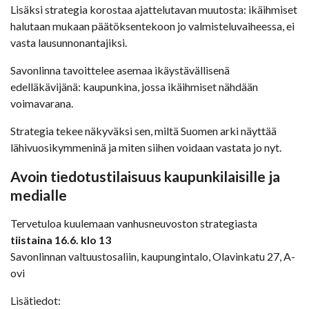
Lisäksi strategia korostaa ajattelutavan muutosta: ikäihmiset
halutaan mukaan päätöksentekoon jo valmisteluvaiheessa, ei
vasta lausunnonantajiksi.
Savonlinna tavoittelee asemaa ikäystävällisenä
edelläkävijänä: kaupunkina, jossa ikäihmiset nähdään
voimavarana.
Strategia tekee näkyväksi sen, miltä Suomen arki näyttää
lähivuosikymmeninä ja miten siihen voidaan vastata jo nyt.
Avoin tiedotustilaisuus kaupunkilaisille ja
medialle
Tervetuloa kuulemaan vanhusneuvoston strategiasta
tiistaina 16.6. klo 13
Savonlinnan valtuustosaliin, kaupungintalo, Olavinkatu 27, A-
ovi
Lisätiedot: