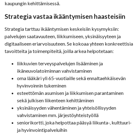
kaupungin kehittämisessä.
Strategia vastaa ikääntymisen haasteisiin
Strategia tarttuu ikääntymisen keskeisiin kysymyksiin:
palvelujen saatavuuteen, liikkumiseen, yksinäisyyteen ja
digitaaliseen eriarvoisuuteen. Se kokoaa yhteen konkreettisia
tavoitteita ja toimenpiteitä, joilla arkea helpotetaan:
liikkuvien terveyspalvelujen lisääminen ja
ikäneuvolatoiminnan vahvistaminen
oma lääkäri yli 65-vuotiaille sekä ennaltaehkäisevän
hyvinvoinnin tukeminen
esteettömän asumisen ja liikkumisen parantaminen
sekä julkisen liikenteen kehittäminen
yksinäisyyden vähentäminen ja yhteisöllisyyden
vahvistaminen mm. järjestöyhteistyöllä
seniorikortti, joka helpottaa pääsyä liikunta-, kulttuuri-
ja hyvinvointipalveluihin