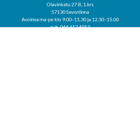
Olavinkatu 27 B, 1.krs
57130 Savonlinna
Avoinna ma-pe klo 9.00–11.30 ja 12.30–15.00
puh. 044 417 4053
KERIMÄEN YHTEISPALVELUPISTE
Kerimäentie 6
58200 Kerimäki
Avoinna ke-to klo 9.00–12.00 ja 12.30–15.00.
PUNKAHARJUN YHTEISPALVELUPISTE
Kauppatie 20
58500 Punkaharju
Avoinna ma-ti klo 9.00–12.00 ja 12.30–15.30.
Saavutettavuusseloste