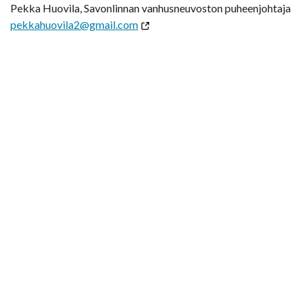
Pekka Huovila, Savonlinnan vanhusneuvoston puheenjohtaja
pekkahuovila2@gmail.com