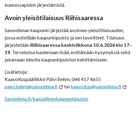
kunnossapidon järjestämistä.
Avoin yleisötilaisuus Riihisaaressa
Savonlinnan kaupunki järjestää avoimen yleisötilaisuuden,
jossa esitellään kaupunkipuisto ja sen tavoitteet. Tilaisuus
järjestetään
Riihisaaressa keskiviikkona 10.6.2026 klo 17–
19.
Tervetuloa kuulemaan lisää, esittämään kysymyksiä sekä
jakamaan ideoita kaupunkipuiston kehittämiseen.
Lisätietoja:
Kaavoituspäällikkö Päivi Behm, 044 417 4655
paivi.behm@savonlinna.fi
tai
kaavoitus@savonlinna.fi
Savonlinna.fi/kansallinenkaupunkipuisto