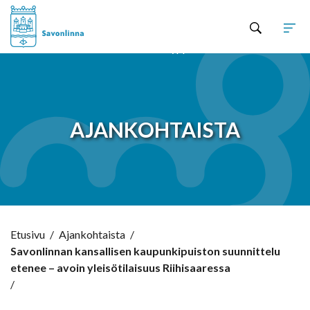
Hyppää sisältöön
AJANKOHTAISTA
Etusivu
/
Ajankohtaista
/
Savonlinnan kansallisen kaupunkipuiston suunnittelu
etenee – avoin yleisötilaisuus Riihisaaressa
/