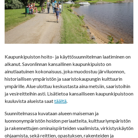
Kaupunkipuiston hoito- ja käyttösuunnitelman laatiminen on
alkanut. Savonlinnan kansallinen kaupunkipuisto on
ainutlaatuinen kokonaisuus, joka muodostuu järviluonnon,
historiallisen ympäristön ja saaristokaupungin kulttuurin
ympärille. Alue ulottuu keskustasta aina metsiin, saaristoihin
ja vesireitteihin asti. Lisätietoa kansalliseen kaupunkipuistoon
kuuluvista alueista saat
täältä
.
Suunnitelmassa kuvataan alueen maiseman ja
luonnonympäristön hoidon periaatteita, kulttuuriympäristön
ja rakennettujen ominaispiirteiden vaalimista, virkistyskäytön
ohjaamista, sekä reittien, opastuksen, rakenteiden ja