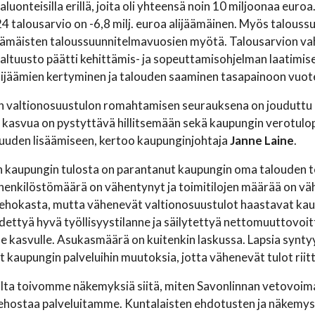
taluonteisilla erillä, joita oli yhteensä noin 10 miljoonaa eur
 talousarvio on -6,8 milj. euroa alijäämäinen. Myös talouss
jäämäisten taloussuunnitelmavuosien myötä. Talousarvion v
ltuusto päätti kehittämis- ja sopeuttamisohjelman laatimis
alijäämien kertyminen ja talouden saaminen tasapainoon vuo
n valtionosuustulon romahtamisen seurauksena on jouduttu 
kasvua on pystyttävä hillitsemään sekä kaupungin verotulo
uuden lisäämiseen, kertoo kaupunginjohtaja
Janne Laine
.
 kaupungin tulosta on parantanut kaupungin oma talouden t
henkilöstömäärä on vähentynyt ja toimitilojen määrää on vä
ehokasta, mutta vähenevät valtionosuustulot haastavat kaup
idettyä hyvä työllisyystilanne ja säilytettyä nettomuuttovo
le kasvulle. Asukasmäärä on kuitenkin laskussa. Lapsia syn
t kaupungin palveluihin muutoksia, jotta vähenevät tulot riit
ilta toivomme näkemyksiä siitä, miten Savonlinnan vetovoimaa j
ehostaa palveluitamme. Kuntalaisten ehdotusten ja näkemys