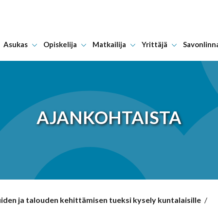
Asukas
Opiskelija
Matkailija
Yrittäjä
Savonlinn
Hyppää sisältöön
AJANKOHTAISTA
den ja talouden kehittämisen tueksi kysely kuntalaisille
/