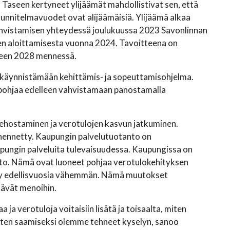
oa. Taseen kertyneet ylijäämät mahdollistivat sen, että
uunnitelmavuodet ovat alijäämäisiä. Ylijäämä alkaa
ahvistamisen yhteydessä joulukuussa 2023 Savonlinnan
en aloittamisesta vuonna 2024. Tavoitteena on
teen 2028 mennessä.
käynnistämään kehittämis- ja sopeuttamisohjelma.
pohjaa edelleen vahvistamaan panostamalla
ehostaminen ja verotulojen kasvun jatkuminen.
hennetty. Kaupungin palvelutuotanto on
ungin palveluita tulevaisuudessa. Kaupungissa on
itto. Nämä ovat luoneet pohjaa verotulokehityksen
tyy edellisvuosia vähemmän. Nämä muutokset
tävät menoihin.
a verotuloja voitaisiin lisätä ja toisaalta, miten
ten saamiseksi olemme tehneet kyselyn, sanoo