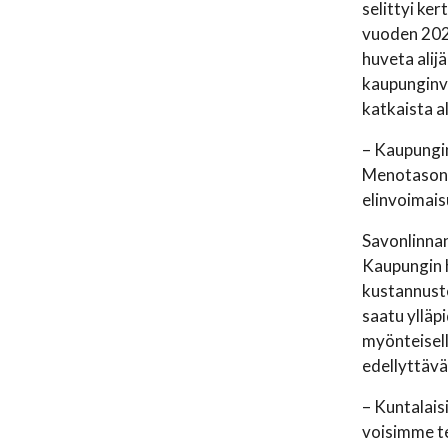
selittyi ker
vuoden 2024
huveta ali
kaupunginva
katkaista 
– Kaupungi
Menotason 
elinvoimais
Savonlinnan
Kaupungin 
kustannust
saatu ylläp
myönteisel
edellyttävä
– Kuntalais
voisimme t