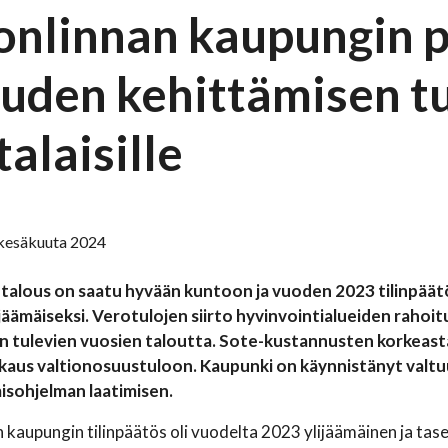
onlinnan kaupungin p
ouden kehittämisen t
alaisille
. kesäkuuta 2024
talous on saatu hyvään kuntoon ja vuoden 2023 tilinpäätö
jäämäiseksi. Verotulojen siirto hyvinvointialueiden rahoi
 tulevien vuosien taloutta. Sote-kustannusten korkeasta
kkaus valtionosuustuloon. Kaupunki on käynnistänyt valtu
sohjelman laatimisen.
 kaupungin tilinpäätös oli vuodelta 2023 ylijäämäinen ja tas