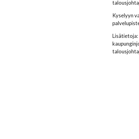
talousjoht
Kyselyyn v
palvelupist
Lisätietoja:
kaupunginjo
talousjoht