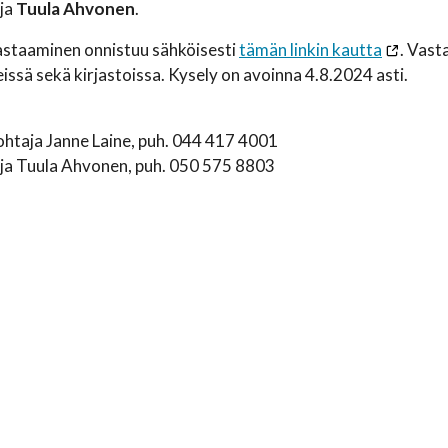
aja
Tuula Ahvonen
.
astaaminen onnistuu sähköisesti
tämän linkin kautta
. Vast
eissä sekä kirjastoissa. Kysely on avoinna 4.8.2024 asti.
htaja Janne Laine, puh. 044 417 4001
aja Tuula Ahvonen, puh. 050 575 8803