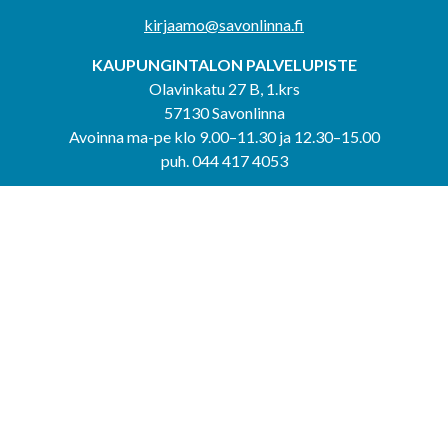
kirjaamo@savonlinna.fi
KAUPUNGINTALON PALVELUPISTE
Olavinkatu 27 B, 1.krs
57130 Savonlinna
Avoinna ma-pe klo 9.00–11.30 ja 12.30–15.00
puh. 044 417 4053
KERIMÄEN YHTEISPALVELUPISTE
Kerimäentie 6
58200 Kerimäki
Avoinna ke-to klo 9.00–12.00 ja 12.30–15.00.
PUNKAHARJUN YHTEISPALVELUPISTE
Kauppatie 20
58500 Punkaharju
Avoinna ma-ti klo 9.00–12.00 ja 12.30–15.30.