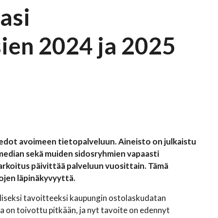
asi
sien 2024 ja 2025
edot avoimeen tietopalveluun. Aineisto on julkaistu
n, median sekä muiden sidosryhmien vapaasti
arkoitus päivittää palveluun vuosittain. Tämä
jen läpinäkyvyyttä.
liseksi tavoitteeksi kaupungin ostolaskudatan
on toivottu pitkään, ja nyt tavoite on edennyt