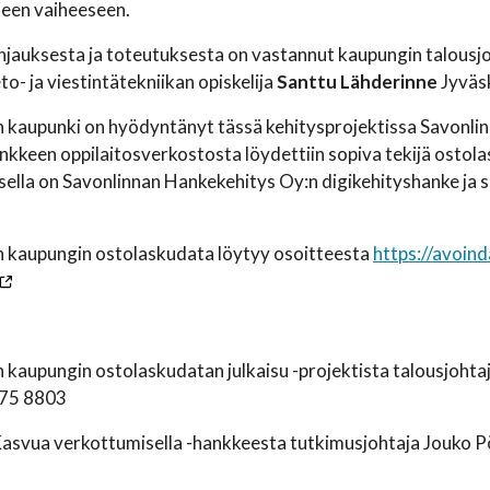
seen vaiheeseen.
hjauksesta ja toteutuksesta on vastannut kaupungin talousj
to- ja viestintätekniikan opiskelija
Santtu Lähderinne
Jyväs
 kaupunki on hyödyntänyt tässä kehitysprojektissa Savonli
kkeen oppilaitosverkostosta löydettiin sopiva tekijä ostola
ella on Savonlinnan Hankekehitys Oy:n digikehityshanke ja 
n kaupungin ostolaskudata löytyy osoitteesta
https://avoind
 kaupungin ostolaskudatan julkaisu -projektista talousjoht
 575 8803
Kasvua verkottumisella -hankkeesta tutkimusjohtaja Jouko 