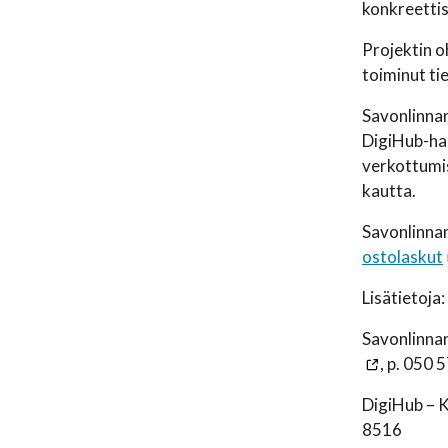
konkreetti
Projektin o
toiminut tie
Savonlinnan
DigiHub-han
verkottumis
kautta.
Savonlinna
ostolaskut
Lisätietoja:
Savonlinnan
, p. 050
DigiHub – 
8516