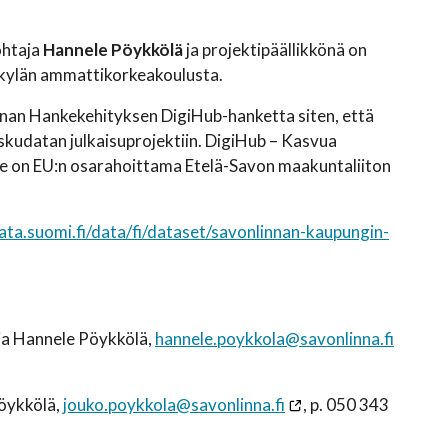
ohtaja
Hannele Pöykkölä
ja projektipäällikkönä on
kylän ammattikorkeakoulusta.
nnan Hankekehityksen DigiHub-hanketta siten, että
skudatan julkaisuprojektiin. DigiHub – Kasvua
se on EU:n osarahoittama Etelä-Savon maakuntaliiton
ata.suomi.fi/data/fi/dataset/savonlinnan-kaupungin-
aja Hannele Pöykkölä,
hannele.poykkola@savonlinna.fi
Pöykkölä,
jouko.poykkola@savonlinna.fi
, p. 050 343