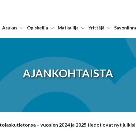
Asukas
Opiskelija
Matkailija
Yrittäjä
Savonlinn
Hyppää sisältöön
AJANKOHTAISTA
olaskutietonsa – vuosien 2024 ja 2025 tiedot ovat nyt julkisi