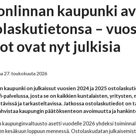
onlinnan kaupunki av
olaskutietonsa – vuo
ot ovat nyt julkisia
na 27. toukokuuta 2026
n kaupunki on julkaissut vuosien 2024 ja 2025 ostolaskuti
i-palvelussa, josta se on kaikkien kuntalaisten, yrityste
ävissä ja tarkasteltavissa. Jatkossa ostolaskutiedot on t
ahvistaa kaupungin päätöksenteon avoimuutta ja hankinto
 kaupunginvaltuusto asetti vuodelle 2026 yhdeksi toiminnal
en kesäkuun loppuun mennessä. Ostolaskudatan julkaisemista 