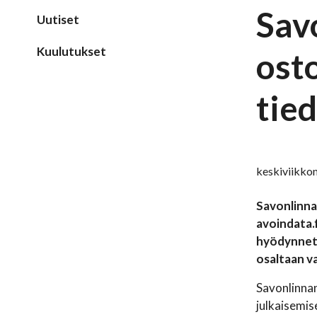
Sav
Uutiset
Kuulutukset
ost
tied
keskiviikko
Savonlinna
avoindata.f
hyödynnett
osaltaan v
Savonlinnan
julkaisemis