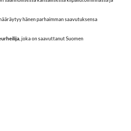
oka määräytyy hänen parhaimman saavutuksensa
eurheilija
, joka on saavuttanut Suomen