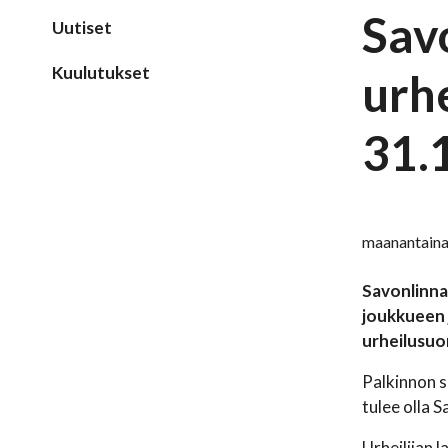
Sav
Uutiset
Kuulutukset
urh
31.
maanantaina
Savonlinnan
joukkueen j
urheilusuor
Palkinnon s
tulee olla S
Urheilijan 