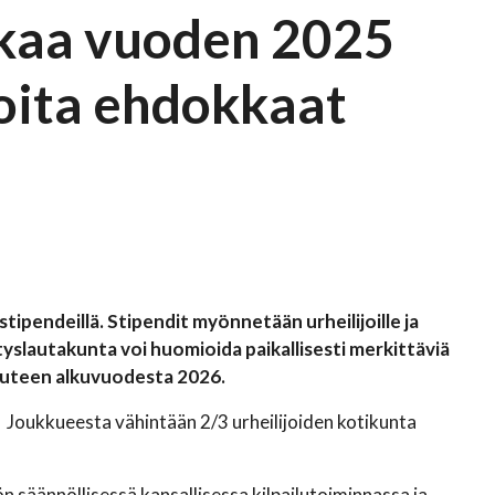
akaa vuoden 2025
moita ehdokkaat
tipendeillä. Stipendit myönnetään urheilijoille ja
istyslautakunta voi huomioida paikallisesti merkittäviä
isuuteen alkuvuodesta 2026.
n. Joukkueesta vähintään 2/3 urheilijoiden kotikunta
 säännöllisessä kansallisessa kilpailutoiminnassa ja