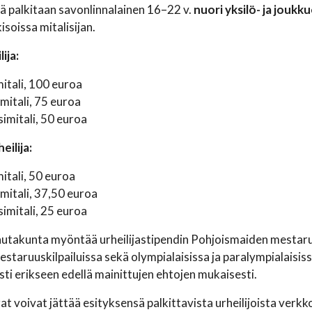
llä palkitaan savonlinnalainen 16–22 v.
nuori yksilö- ja joukku
soissa mitalisijan.
ilija:
itali, 100 euroa
amitali, 75 euroa
simitali, 50 euroa
ilija:
itali, 50 euroa
amitali, 37,50 euroa
simitali, 25 euroa
lautakunta myöntää urheilijastipendin Pohjoismaiden mestaruu
taruuskilpailuissa sekä olympialaisissa ja paralympialaisis
esti erikseen edellä mainittujen ehtojen mukaisesti.
at voivat jättää esityksensä palkittavista urheilijoista verk