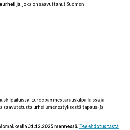
eurheilija
, joka on saavuttanut Suomen
skilpailuissa, Euroopan mestaruuskilpailuissa ja
sa saavutetusta urheilumenestyksestä tapaus- ja
kolomakkeella
31.12.2025 mennessä
.
Tee ehdotus tästä