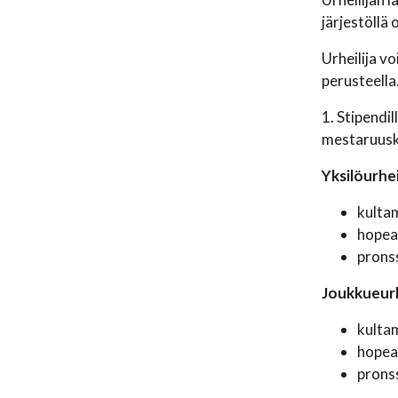
järjestöllä
Urheilija v
perusteella
1. Stipendi
mestaruuski
Yksilöurheil
kultam
hopea
pronss
Joukkueurhe
kultam
hopea
pronss