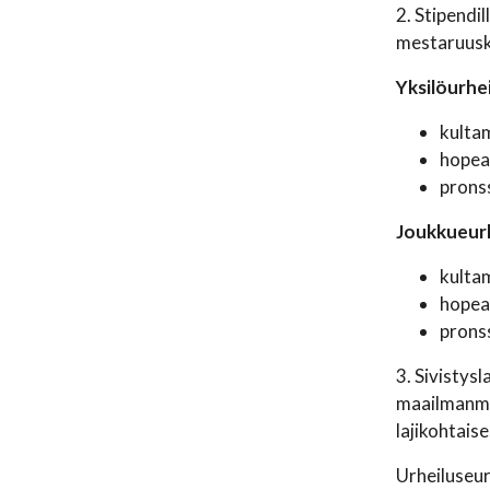
2. Stipendi
mestaruuski
Yksilöurhe
kultam
hope
prons
Joukkueurhe
kultam
hope
prons
3. Sivistys
maailmanmes
lajikohtais
Urheiluseur