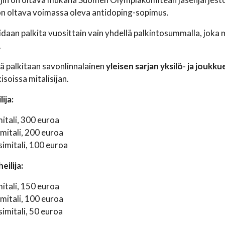
 on oltava voimassa oleva antidoping-sopimus.
oidaan palkita vuosittain vain yhdellä palkintosummalla, j
.
llä palkitaan savonlinnalainen
yleisen sarjan
yksilö- ja joukku
soissa mitalisijan.
ija:
itali, 300 euroa
mitali, 200 euroa
imitali, 100 euroa
ilija:
itali, 150 euroa
mitali, 100 euroa
imitali, 50 euroa