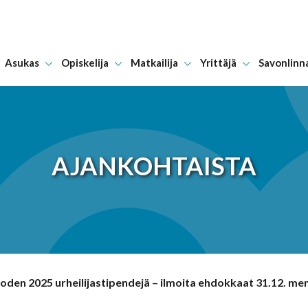
Asukas
Opiskelija
Matkailija
Yrittäjä
Savonlinn
Hyppää sisältöön
AJANKOHTAISTA
oden 2025 urheilijastipendejä – ilmoita ehdokkaat 31.12. m