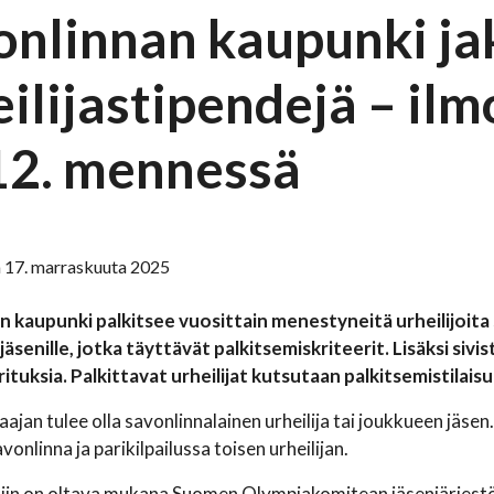
onlinnan kaupunki j
eilijastipendejä – il
12. mennessä
 17. marraskuuta 2025
 kaupunki palkitsee vuosittain menestyneitä urheilijoita s
äsenille, jotka täyttävät palkitsemiskriteerit. Lisäksi siv
ituksia. Palkittavat urheilijat kutsutaan palkitsemistila
aajan tulee olla savonlinnalainen urheilija tai joukkueen jäse
avonlinna ja parikilpailussa toisen urheilijan.
lajin on oltava mukana Suomen Olympiakomitean jäsenjärjestön