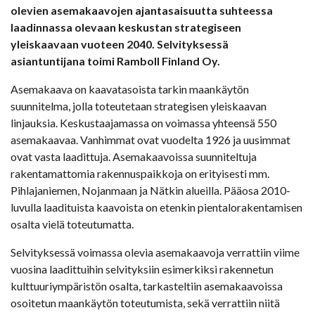
olevien asemakaavojen ajantasaisuutta suhteessa
laadinnassa olevaan keskustan strategiseen
yleiskaavaan vuoteen 2040. Selvityksessä
asiantuntijana toimi Ramboll Finland Oy.
Asemakaava on kaavatasoista tarkin maankäytön
suunnitelma, jolla toteutetaan strategisen yleiskaavan
linjauksia. Keskustaajamassa on voimassa yhteensä 550
asemakaavaa. Vanhimmat ovat vuodelta 1926 ja uusimmat
ovat vasta laadittuja. Asemakaavoissa suunniteltuja
rakentamattomia rakennuspaikkoja on erityisesti mm.
Pihlajaniemen, Nojanmaan ja Nätkin alueilla. Pääosa 2010-
luvulla laadituista kaavoista on etenkin pientalorakentamisen
osalta vielä toteutumatta.
Selvityksessä voimassa olevia asemakaavoja verrattiin viime
vuosina laadittuihin selvityksiin esimerkiksi rakennetun
kulttuuriympäristön osalta, tarkasteltiin asemakaavoissa
osoitetun maankäytön toteutumista, sekä verrattiin niitä