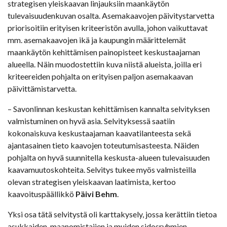
strategisen yleiskaavan linjauksiin maankäytön
tulevaisuudenkuvan osalta. Asemakaavojen päivitystarvetta
priorisoitiin erityisen kriteeristön avulla, johon vaikuttavat
mm. asemakaavojen ikä ja kaupungin määrittelemät
maankäytön kehittämisen painopisteet keskustaajaman
alueella. Näin muodostettiin kuva niistä alueista, joilla eri
kriteereiden pohjalta on erityisen paljon asemakaavan
päivittämistarvetta.
– Savonlinnan keskustan kehittämisen kannalta selvityksen
valmistuminen on hyvä asia. Selvityksessä saatiin
kokonaiskuva keskustaajaman kaavatilanteesta sekä
ajantasainen tieto kaavojen toteutumisasteesta. Näiden
pohjalta on hyvä suunnitella keskusta-alueen tulevaisuuden
kaavamuutoskohteita. Selvitys tukee myös valmisteilla
olevan strategisen yleiskaavan laatimista, kertoo
kaavoituspäällikkö
Päivi Behm
.
Yksi osa tätä selvitystä oli karttakysely, jossa kerättiin tietoa
asukkaiden, maanomistajien ja muiden sidosryhmien