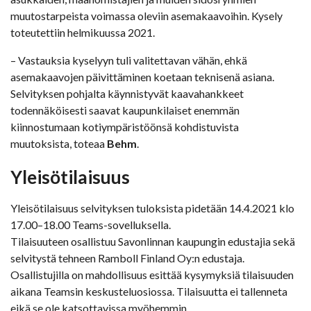
muutostarpeista voimassa oleviin asemakaavoihin. Kysely
toteutettiin helmikuussa 2021.
– Vastauksia kyselyyn tuli valitettavan vähän, ehkä
asemakaavojen päivittäminen koetaan teknisenä asiana.
Selvityksen pohjalta käynnistyvät kaavahankkeet
todennäköisesti saavat kaupunkilaiset enemmän
kiinnostumaan kotiympäristöönsä kohdistuvista
muutoksista, toteaa
Behm
.
Yleisötilaisuus
Yleisötilaisuus selvityksen tuloksista pidetään 14.4.2021 klo
17.00–18.00 Teams-sovelluksella.
Tilaisuuteen osallistuu Savonlinnan kaupungin edustajia sekä
selvitystä tehneen Ramboll Finland Oy:n edustaja.
Osallistujilla on mahdollisuus esittää kysymyksiä tilaisuuden
aikana Teamsin keskusteluosiossa. Tilaisuutta ei tallenneta
eikä se ole katsottavissa myöhemmin.