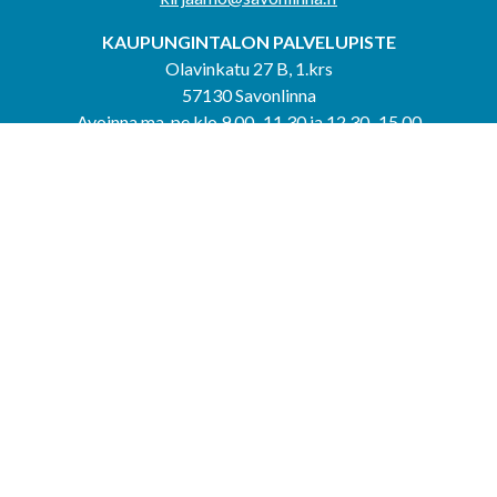
KAUPUNGINTALON PALVELUPISTE
Olavinkatu 27 B, 1.krs
57130 Savonlinna
Avoinna ma-pe klo 9.00–11.30 ja 12.30–15.00
puh. 044 417 4053
KERIMÄEN YHTEISPALVELUPISTE
Kerimäentie 6
58200 Kerimäki
Avoinna ke-to klo 9.00–12.00 ja 12.30–15.00.
PUNKAHARJUN YHTEISPALVELUPISTE
Kauppatie 20
58500 Punkaharju
Avoinna ma-ti klo 9.00–12.00 ja 12.30–15.30.