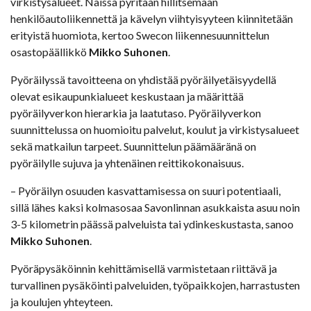
virkistysalueet. Näissä pyritään hillitsemään
henkilöautoliikennettä ja kävelyn viihtyisyyteen kiinnitetään
erityistä huomiota, kertoo Swecon liikennesuunnittelun
osastopäällikkö
Mikko Suhonen
.
Pyöräilyssä tavoitteena on yhdistää pyöräilyetäisyydellä
olevat esikaupunkialueet keskustaan ja määrittää
pyöräilyverkon hierarkia ja laatutaso. Pyöräilyverkon
suunnittelussa on huomioitu palvelut, koulut ja virkistysalueet
sekä matkailun tarpeet. Suunnittelun päämääränä on
pyöräilylle sujuva ja yhtenäinen reittikokonaisuus.
– Pyöräilyn osuuden kasvattamisessa on suuri potentiaali,
sillä lähes kaksi kolmasosaa Savonlinnan asukkaista asuu noin
3-5 kilometrin päässä palveluista tai ydinkeskustasta, sanoo
Mikko Suhonen
.
Pyöräpysäköinnin kehittämisellä varmistetaan riittävä ja
turvallinen pysäköinti palveluiden, työpaikkojen, harrastusten
ja koulujen yhteyteen.