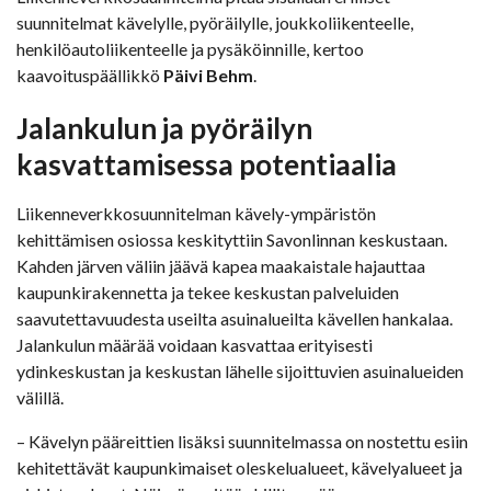
suunnitelmat kävelylle, pyöräilylle, joukkoliikenteelle,
henkilöautoliikenteelle ja pysäköinnille, kertoo
kaavoituspäällikkö
Päivi Behm
.
Jalankulun ja pyöräilyn
kasvattamisessa potentiaalia
Liikenneverkkosuunnitelman kävely-ympäristön
kehittämisen osiossa keskityttiin Savonlinnan keskustaan.
Kahden järven väliin jäävä kapea maakaistale hajauttaa
kaupunkirakennetta ja tekee keskustan palveluiden
saavutettavuudesta useilta asuinalueilta kävellen hankalaa.
Jalankulun määrää voidaan kasvattaa erityisesti
ydinkeskustan ja keskustan lähelle sijoittuvien asuinalueiden
välillä.
– Kävelyn pääreittien lisäksi suunnitelmassa on nostettu esiin
kehitettävät kaupunkimaiset oleskelualueet, kävelyalueet ja