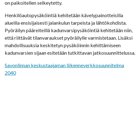
on paikoitellen selkeytetty.
Henkilöautopysäköintiä kehitetään kävelypainotteisilla
alueilla ensisijaisesti jalankulun tarpeista ja lähtökohdista.
Pyöräilyn pääreiteillä kadunvarsipysäköintiä kehitetään niin,
että riittävät tilanvaraukset pyöräilylle varmistetaan. Lisäksi
mahdollisuuksia keskitetyn pysäköinnin kehittämiseen
kadunvarsien sijaan esitetään tutkittavan jatkosuunnittelussa.
Savonlinnan keskustaajaman liikenneverkkosuunnitelma
2040