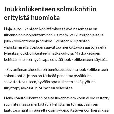
Joukkoliikenteen solmukohtiin
erityistä huomiota
Linja-autoliikenteen kehittämisessä avainasemassa on
liikennöinnin nopeuttaminen. Esimerkiksi kutsupohjaisella
joukkoliikenteellä ja henkilöliikenteen kuljetusten
yhdistämisellä voidaan saavuttaa merkittäviä säästöjä sekä
lyhentää joukkoliikenteen matka-aikoja. Matkaketjujen
kehittäminen on hyvä tapa edistää joukkoliikenteen käyttöä.
– Savonlinnan alueelta on tunnistettu useita joukkoliikenteen
solmukohtia, joissa on tärkeää panostaa pysäkkien
saavutettavuuteen, hyvään opastukseen sekä pyörien
liityntäpysäköintiin,
Suhonen
selventää.
Henkilöautoliikenteen osalta liikenneverkkoon ei ole esitetty
suunnitelmassa merkittäviä kehittämistoimia, vaan sen
laatutaso nähtiin suurelta osin hyvänä. Katuverkon hierarkiaa