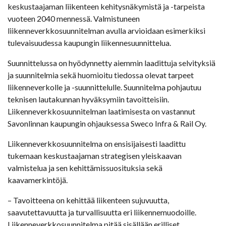
keskustaajaman liikenteen kehitysnäkymistä ja -tarpeista
vuoteen 2040 mennessä. Valmistuneen
liikenneverkkosuunnitelman avulla arvioidaan esimerkiksi
tulevaisuudessa kaupungin liikennesuunnittelua.
Suunnittelussa on hyödynnetty aiemmin laadittuja selvityksiä
ja suunnitelmia sekä huomioitu tiedossa olevat tarpeet
liikenneverkolle ja -suunnittelulle. Suunnitelma pohjautuu
teknisen lautakunnan hyväksymiin tavoitteisiin.
Liikenneverkkosuunnitelman laatimisesta on vastannut
Savonlinnan kaupungin ohjauksessa Sweco Infra & Rail Oy.
Liikenneverkkosuunnitelma on ensisijaisesti laadittu
tukemaan keskustaajaman strategisen yleiskaavan
valmistelua ja sen kehittämissuosituksia sekä
kaavamerkintöjä.
– Tavoitteena on kehittää liikenteen sujuvuutta,
saavutettavuutta ja turvallisuutta eri liikennemuodoille.
Liikenneverkkosuunnitelma pitää sisällään erilliset