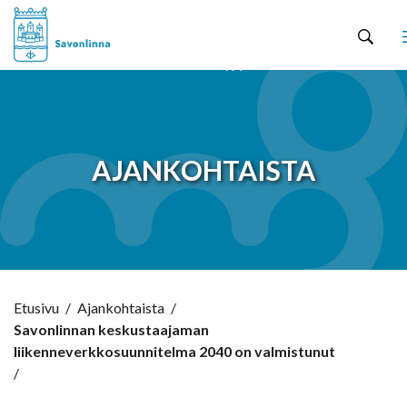
Hyppää sisältöön
AJANKOHTAISTA
Etusivu
/
Ajankohtaista
/
Savonlinnan keskustaajaman
liikenneverkkosuunnitelma 2040 on valmistunut
/