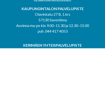
KAUPUNGINTALON PALVELUPISTE
Olavinkatu 27 B, 1.krs
57130 Savonlinna
Avoinna ma-pe klo 9.00–11.30 ja 12.30–15.00
puh. 044 417 4053
KERIMÄEN YHTEISPALVELUPISTE
Kerimäentie 6
58200 Kerimäki
Avoinna ke-to klo 9.00–12.00 ja 12.30–15.00.
PUNKAHARJUN YHTEISPALVELUPISTE
Kauppatie 20
58500 Punkaharju
Avoinna ma-ti klo 9.00–12.00 ja 12.30–15.30.