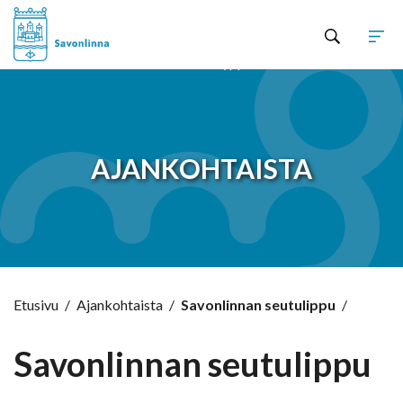
Hyppää sisältöön
AJANKOHTAISTA
Etusivu
/
Ajankohtaista
/
Savonlinnan seutulippu
/
Savonlinnan seutulippu