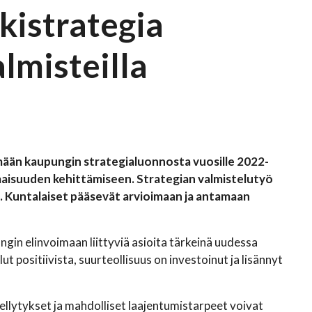
kistrategia
lmisteilla
mään kaupungin strategialuonnosta vuosille 2022-
aisuuden kehittämiseen. Strategian valmistelutyö
. Kuntalaiset pääsevät arvioimaan ja antamaan
in elinvoimaan liittyviä asioita tärkeinä uudessa
ut positiivista, suurteollisuus on investoinut ja lisännyt
edellytykset ja mahdolliset laajentumistarpeet voivat