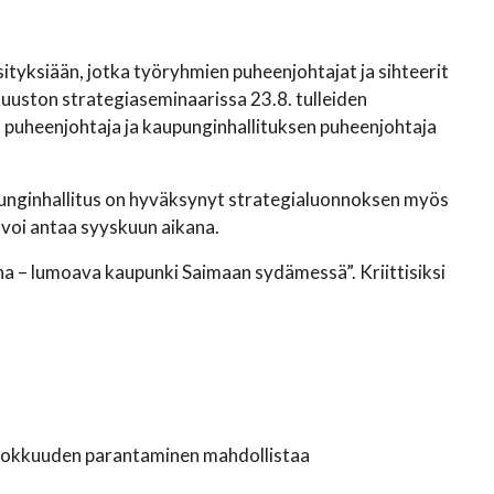
tyksiään, jotka työryhmien puheenjohtajat ja sihteerit
uuston strategiaseminaarissa 23.8. tulleiden
puheenjohtaja ja kaupunginhallituksen puheenjohtaja
unginhallitus on hyväksynyt strategialuonnoksen myös
 voi antaa syyskuun aikana.
nna – lumoava kaupunki Saimaan sydämessä”. Kriittisiksi
hokkuuden parantaminen mahdollistaa