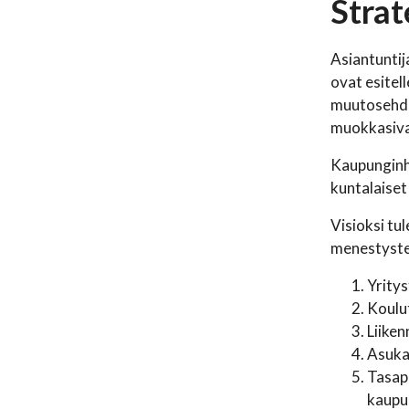
Strat
Asiantuntij
ovat esitel
muutosehdo
muokkasivat
Kaupunginh
kuntalaiset
Visioksi tu
menestystek
Yrity
Koulu
Liike
Asuka
Tasap
kaupu