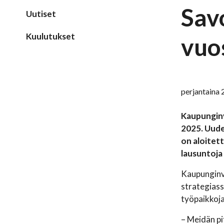
Sav
Uutiset
Kuulutukset
vuo
perjantaina 
Kaupunginv
2025. Uude
on aloitet
lausuntoja
Kaupunginva
strategiassa
työpaikkoja
– Meidän pi