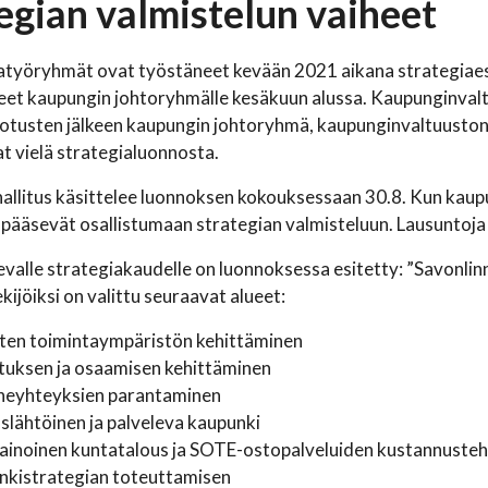
egian valmistelun vaiheet
atyöryhmät ovat työstäneet kevään 2021 aikana strategiaesi
leet kaupungin johtoryhmälle kesäkuun alussa. Kaupunginvalt
tusten jälkeen kaupungin johtoryhmä, kaupunginvaltuuston 
 vielä strategialuonnosta.
allitus käsittelee luonnoksen kokouksessaan 30.8. Kun kaup
 pääsevät osallistumaan strategian valmisteluun. Lausuntoja
levalle strategiakaudelle on luonnoksessa esitetty: ”Savonli
ijöiksi on valittu seuraavat alueet:
sten toimintaympäristön kehittäminen
tuksen ja osaamisen kehittäminen
nneyhteyksien parantaminen
slähtöinen ja palveleva kaupunki
ainoinen kuntatalous ja SOTE-ostopalveluiden kustannuste
nkistrategian toteuttamisen