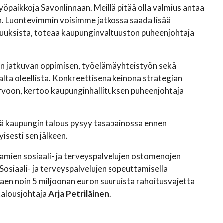
työpaikkoja Savonlinnaan. Meillä pitää olla valmius antaa
n. Luontevimmin voisimme jatkossa saada lisää
suuksista, toteaa kaupunginvaltuuston puheenjohtaja
nen jatkuvan oppimisen, työelämäyhteistyön sekä
ta oleellista. Konkreettisena keinona strategian
rvoon, kertoo kaupunginhallituksen puheenjohtaja
ä kaupungin talous pysyy tasapainossa ennen
isesti sen jälkeen.
tamien sosiaali- ja terveyspalvelujen ostomenojen
siaali- ja terveyspalvelujen sopeuttamisella
kaen noin 5 miljoonan euron suuruista rahoitusvajetta
talousjohtaja
Arja Petriläinen
.