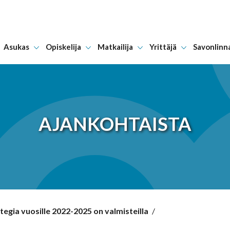
Asukas
Opiskelija
Matkailija
Yrittäjä
Savonlinn
Hyppää sisältöön
AJANKOHTAISTA
egia vuosille 2022-2025 on valmisteilla
/