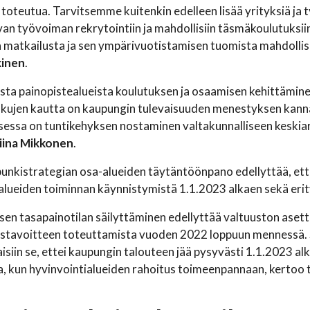
 toteutua. Tarvitsemme kuitenkin edelleen lisää yrityksiä ja 
an työvoiman rekrytointiin ja mahdollisiin täsmäkoulutuksii
 matkailusta ja sen ympärivuotistamisen tuomista mahdolli
kinen
.
ista painopistealueista koulutuksen ja osaamisen kehittämi
kujen kautta on kaupungin tulevaisuuden menestyksen kannal
essa on tuntikehyksen nostaminen valtakunnalliseen keskia
iina Mikkonen
.
unkistrategian osa-alueiden täytäntöönpano edellyttää, ett
alueiden toiminnan käynnistymistä 1.1.2023 alkaen sekä erity
isen tasapainotilan säilyttäminen edellyttää valtuuston aset
tavoitteen toteuttamista vuoden 2022 loppuun mennessä. So
isiin se, ettei kaupungin talouteen jää pysyvästi 1.1.2023 al
a, kun hyvinvointialueiden rahoitus toimeenpannaan, kertoo 