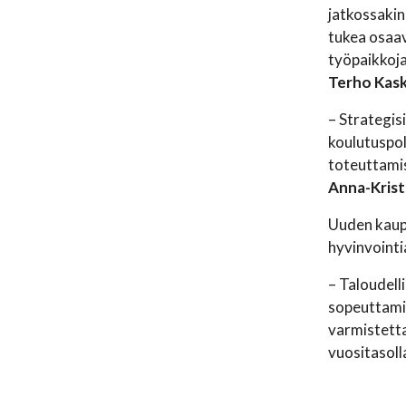
jatkossakin
tukea osaav
työpaikkoja
Terho Kas
– Strategis
koulutuspol
toteuttamis
Anna-Krist
Uuden kaup
hyvinvointi
– Taloudell
sopeuttamis
varmistetta
vuositasoll