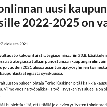
onlinnan uusi kaupun
sille 2022-2025 on va
27. elokuuta 2021
altuusto kokoontui strategiaseminaariin 23.8. käsittele
ssa strategiassa tullaan panostamaan kaupungin elinvoim
tu jo vuoden 2021 alussa asiantuntijatyöryhmien toimesta
 kaupunkistrategiasta syyskuussa.
ltuuston puheenjohtaja Terho Kaskinen pitää kaikkia kaupung
. Viime vuosina työpaikka- ja työllisyyskehitys alueella on oll
.
tää huolehtia siitä, että täällä jo olevien yritysten toiminta