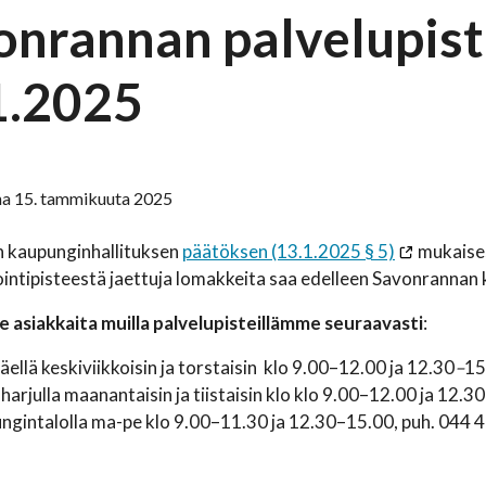
onrannan palvelupist
1.2025
na 15. tammikuuta 2025
n kaupunginhallituksen
päätöksen (13.1.2025 § 5)
mukaises
ointipisteestä jaettuja lomakkeita saa edelleen Savonrannan k
 asiakkaita muilla palvelupisteillämme seuraavasti
:
ellä keskiviikkoisin ja torstaisin klo 9.00–12.00 ja 12.30
–
15
arjulla maanantaisin ja tiistaisin klo klo 9.00–12.00 ja 12.3
ngintalolla ma-pe klo 9.00–11.30 ja 12.30–15.00, puh. 044 