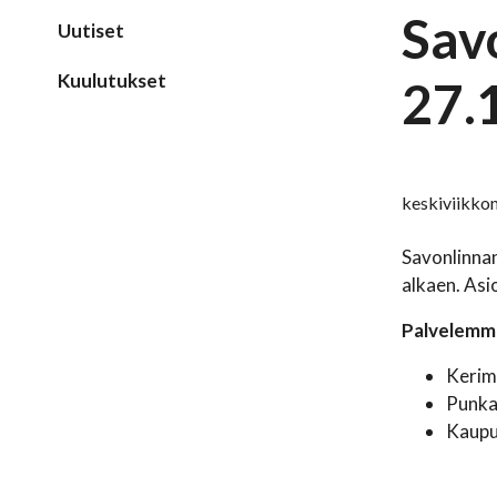
Sav
Uutiset
Kuulutukset
27.
keskiviikko
Savonlinna
alkaen. Asi
Palvelemme
Kerimä
Punkah
Kaupu