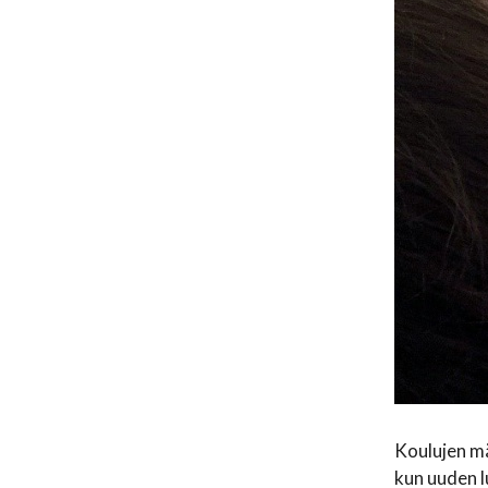
Koulujen mä
kun uuden l