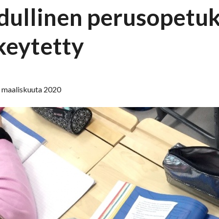
dullinen perusopetuk
keytetty
. maaliskuuta 2020