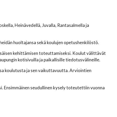
kella, Heinävedellä, Juvalla, Rantasalmella ja
a heidän huoltajansa sekä koulujen opetushenkilöstö.
isäisen kehittämisen toteuttamiseksi. Koulut välittävät
ungin kotisivuilla ja paikallisille tiedotusvälineille.
 koulutusta ja sen vaikuttavuutta. Arviointien
si. Ensimmäinen seudullinen kysely toteutettiin vuonna