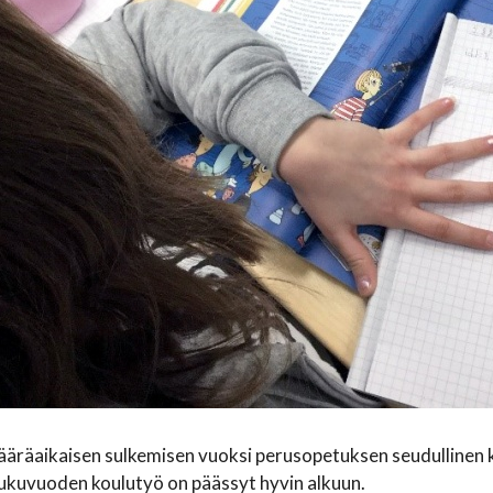
äräaikaisen sulkemisen vuoksi perusopetuksen seudullinen k
ukuvuoden koulutyö on päässyt hyvin alkuun.