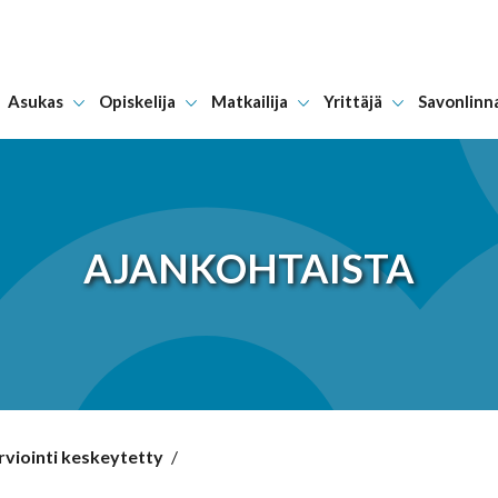
Asukas
Opiskelija
Matkailija
Yrittäjä
Savonlinn
Hyppää sisältöön
AJANKOHTAISTA
viointi keskeytetty
/