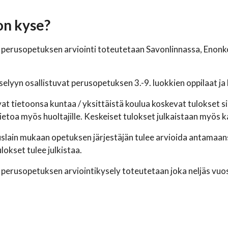
on kyse?
 perusopetuksen arviointi toteutetaan Savonlinnassa, Enonkos
selyyn osallistuvat perusopetuksen 3.-9. luokkien oppilaat j
at tietoonsa kuntaa / yksittäistä koulua koskevat tulokset s
ietoa myös huoltajille. Keskeiset tulokset julkaistaan myös kaup
lain mukaan opetuksen järjestäjän tulee arvioida antamaansa
lokset tulee julkistaa.
 perusopetuksen arviointikysely toteutetaan joka neljäs vuo