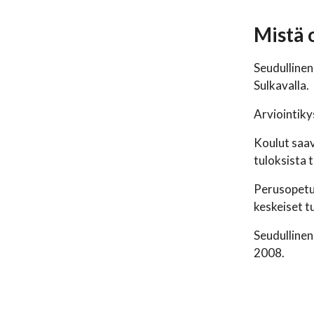
Mistä 
Seudullinen
Sulkavalla.
Arviointiky
Koulut saav
tuloksista t
Perusopetus
keskeiset tu
Seudullinen
2008.