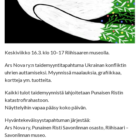
Keskiviikko 16.3. klo 10–17 Riihisaaren museolla.
Ars Nova ry:n taidemyyntitapahtuma Ukrainan konfliktin
uhrien auttamiseksi. Myynnissä maalauksia, grafiikkaa,
kortteja ym. tuotteita.
Kaikki tulot taidemyynnistä lahjoitetaan Punaisen Ristin
katastrofirahastoon.
Näyttelyihin vapaa pääsy koko päivän.
Hyväntekeväisyystapahtuman järjestää:
Ars Nova ry, Punainen Risti Savonlinnan osasto, Riihisaari –
Savonlinnan museo.