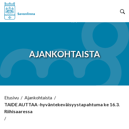
Hyppää sisältöön
AJANKOHTAISTA
Etusivu
/
Ajankohtaista
/
TAIDE AUTTAA -hyväntekeväisyystapahtuma ke 16.3.
Riihisaaressa
/