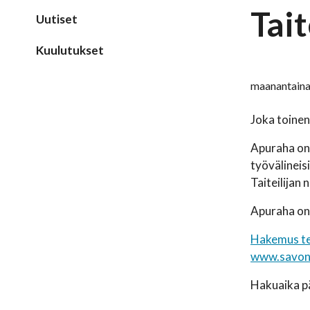
Tai
Uutiset
Kuulutukset
maanantaina
Joka toinen
Apuraha on 
työvälineis
Taiteilijan
Apuraha on 
Hakemus te
www.savonli
Hakuaika p