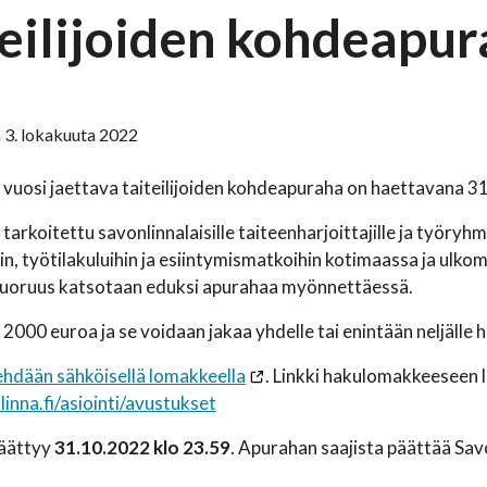
teilijoiden kohdeapu
 3. lokakuuta 2022
 vuosi jaettava taiteilijoiden kohdeapuraha on haettavana 
tarkoitettu savonlinnalaisille taiteenharjoittajille ja työryh
iin, työtilakuluihin ja esiintymismatkoihin kotimaassa ja ulko
 nuoruus katsotaan eduksi apurahaa myönnettäessä.
2000 euroa ja se voidaan jakaa yhdelle tai enintään neljälle ha
hdään sähköisellä lomakkeella
. Linkki hakulomakkeeseen 
nna.fi/asiointi/avustukset
äättyy
31.10.2022 klo 23.59
. Apurahan saajista päättää Sav