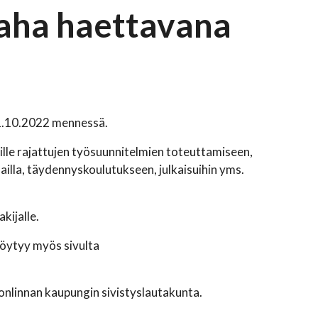
raha haettavana
31.10.2022 mennessä.
mille rajattujen työsuunnitelmien toteuttamiseen,
mailla, täydennyskoulutukseen, julkaisuihin yms.
kijalle.
löytyy myös sivulta
onlinnan kaupungin sivistyslautakunta.