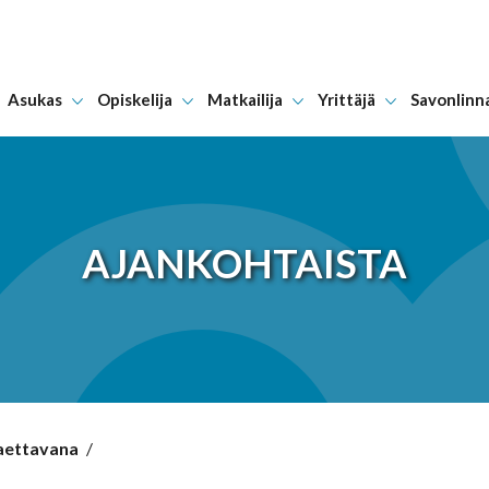
Asukas
Opiskelija
Matkailija
Yrittäjä
Savonlinn
Hyppää sisältöön
AJANKOHTAISTA
haettavana
/