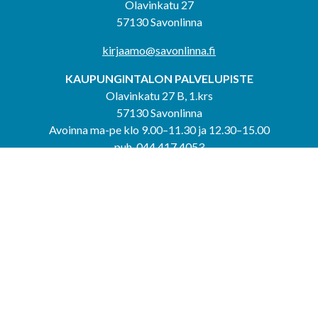
Olavinkatu 27
57130 Savonlinna
kirjaamo@savonlinna.fi
KAUPUNGINTALON PALVELUPISTE
Olavinkatu 27 B, 1.krs
57130 Savonlinna
Avoinna ma-pe klo 9.00–11.30 ja 12.30–15.00
puh. 044 417 4053
KERIMÄEN YHTEISPALVELUPISTE
Kerimäentie 6
58200 Kerimäki
Avoinna ke-to klo 9.00–12.00 ja 12.30–15.00.
PUNKAHARJUN YHTEISPALVELUPISTE
Kauppatie 20
58500 Punkaharju