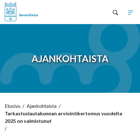
Hyppää sisältöön
AJANKOHTAISTA
Etusivu
/
Ajankohtaista
/
Tarkastuslautakunnan arviointikertomus vuodelta
2025 on valmistunut
/