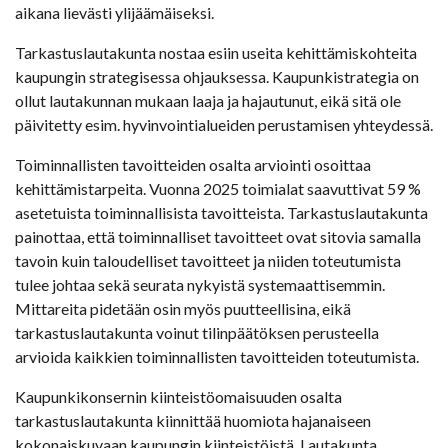
aikana lievästi ylijäämäiseksi.
Tarkastuslautakunta nostaa esiin useita kehittämiskohteita
kaupungin strategisessa ohjauksessa. Kaupunkistrategia on
ollut lautakunnan mukaan laaja ja hajautunut, eikä sitä ole
päivitetty esim. hyvinvointialueiden perustamisen yhteydessä.
Toiminnallisten tavoitteiden osalta arviointi osoittaa
kehittämistarpeita. Vuonna 2025 toimialat saavuttivat 59 %
asetetuista toiminnallisista tavoitteista. Tarkastuslautakunta
painottaa, että toiminnalliset tavoitteet ovat sitovia samalla
tavoin kuin taloudelliset tavoitteet ja niiden toteutumista
tulee johtaa sekä seurata nykyistä systemaattisemmin.
Mittareita pidetään osin myös puutteellisina, eikä
tarkastuslautakunta voinut tilinpäätöksen perusteella
arvioida kaikkien toiminnallisten tavoitteiden toteutumista.
Kaupunkikonsernin kiinteistöomaisuuden osalta
tarkastuslautakunta kiinnittää huomiota hajanaiseen
kokonaiskuvaan kaupungin kiinteistöistä. Lautakunta