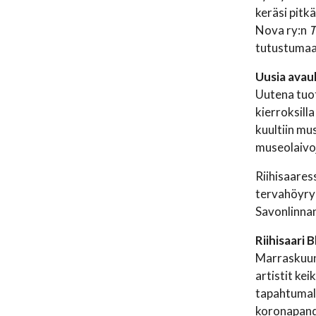
keräsi pitk
Nova ry:n
T
tutustumaa
Uusia avauk
Uutena tuott
kierroksilla
kuultiin mu
museolaivoj
Riihisaares
tervahöyryr
Savonlinna
Riihisaari 
Marraskuun 
artistit kei
tapahtumall
koronapande