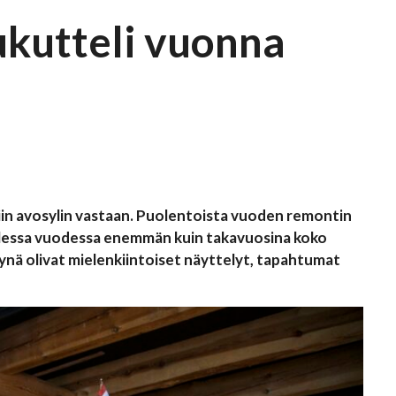
ukutteli vuonna
iin avosylin vastaan. Puolentoista vuoden remontin
 puolessa vuodessa enemmän kuin takavuosina koko
ä olivat mielenkiintoiset näyttelyt, tapahtumat