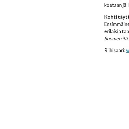
koetaan jäl
Kohti täyt
Ensimmäinen
erilaisia t
Suomen itä 
Riihisaari:
w