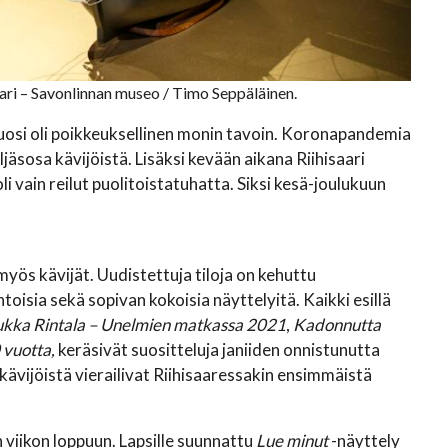
aari – Savonlinnan museo / Timo Seppäläinen.
a vuosi oli poikkeuksellinen monin tavoin. Koronapandemia
ljäsosa kävijöistä. Lisäksi kevään aikana Riihisaari
li vain reilut puolitoistatuhatta. Siksi kesä-joulukuun
myös kävijät. Uudistettuja tiloja on kehuttu
toisia sekä sopivan kokoisia näyttelyitä. Kaikki esillä
ukka Rintala – Unelmien matkassa 2021
,
Kadonnutta
 vuotta,
keräsivät suositteluja janiiden onnistunutta
kävijöistä vierailivat Riihisaaressakin ensimmäistä
 viikon loppuun. Lapsille suunnattu
Lue minut
-näyttely