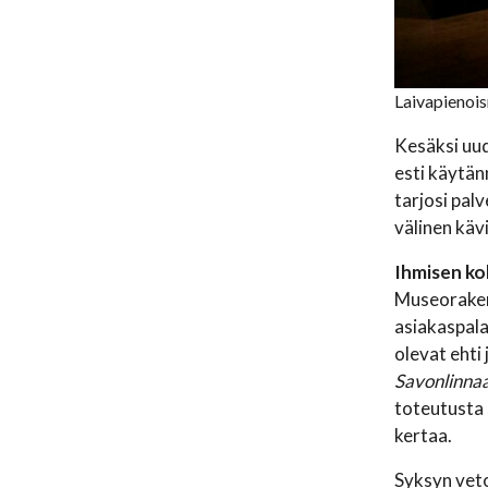
Laivapienois
Kesäksi uud
esti käytänn
tarjosi palv
välinen käv
Ihmisen ko
Museorakenn
asiakaspalau
olevat ehti
Savonlinnaa
toteutusta 
kertaa.
Syksyn vet