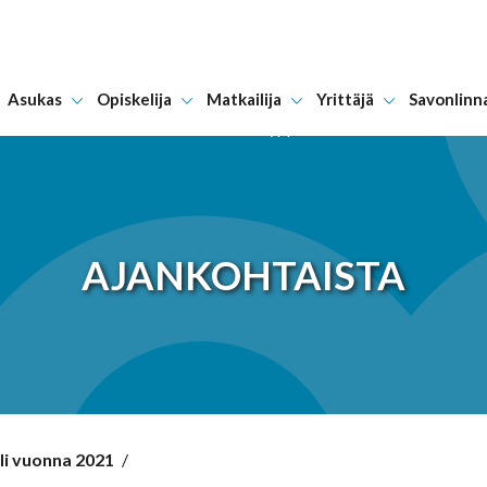
Asukas
Opiskelija
Matkailija
Yrittäjä
Savonlinn
Hyppää sisältöön
AJANKOHTAISTA
eli vuonna 2021
/