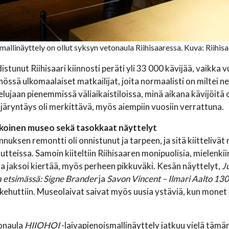
mallinäyttely on ollut syksyn vetonaula Riihisaaressa. Kuva: Riihis
istunut Riihisaari kiinnosti peräti yli 33 000 kävijää, vaikk
össä ulkomaalaiset matkailijat, joita normaalisti on miltei ne
elujaan pienemmissä väliaikaistiloissa, minä aikana kävijöitä o
ijäryntäys oli merkittävä, myös aiempiin vuosiin verrattuna.
koinen museo sekä tasokkaat näyttelyt
uksen remontti oli onnistunut ja tarpeen, ja sitä kiittelivät 
tteissa. Samoin kiiteltiin Riihisaaren monipuolisia, mielenkiin
 ja jaksoi kiertää, myös perheen pikkuväki. Kesän näyttelyt,
J
 etsimässä: Signe Brander
ja
Savon Vincent – Ilmari Aalto 130
kehuttiin. Museolaivat saivat myös uusia ystäviä, kun monet 
onaula
HIIOHOI
-laivapienoismallinäyttely jatkuu vielä tämän