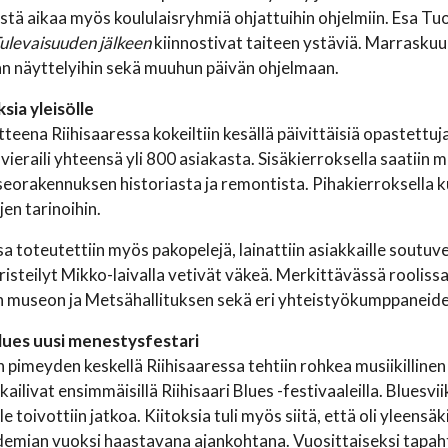
ästä aikaa myös koululaisryhmiä ohjattuihin ohjelmiin. Esa 
ulevaisuuden jälkeen
kiinnostivat taiteen ystäviä. Marraskuu
n näyttelyihin sekä muuhun päivän ohjelmaan.
sia yleisölle
eena Riihisaaressa kokeiltiin kesällä päivittäisiä opastettuja
 vieraili yhteensä yli 800 asiakasta. Sisäkierroksella saatiin 
seorakennuksen historiasta ja remontista. Pihakierroksella kuu
en tarinoihin.
sa toteutettiin myös pakopelejä, lainattiin asiakkaille soutuv
isteilyt Mikko-laivalla vetivät väkeä. Merkittävässä roolissa
n museon ja Metsähallituksen sekä eri yhteistyökumppaneid
Blues uusi menestysfestari
pimeyden keskellä Riihisaaressa tehtiin rohkea musiikillinen
kkailivat ensimmäisillä Riihisaari Blues -festivaaleilla. Bluesv
e toivottiin jatkoa. Kiitoksia tuli myös siitä, että oli yleen
mian vuoksi haastavana ajankohtana. Vuosittaiseksi tapahtum