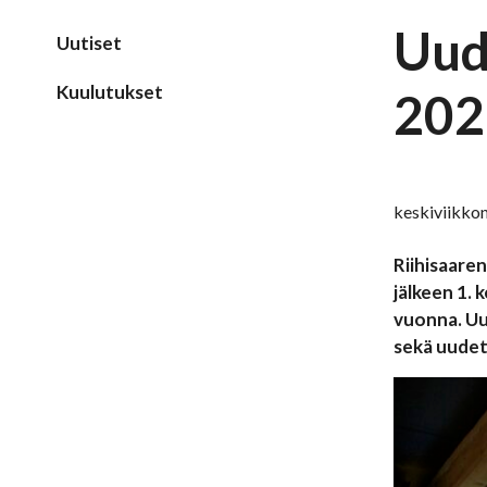
Uud
Uutiset
Kuulutukset
202
keskiviikko
Riihisaare
jälkeen 1.
vuonna. Uu
sekä uudet 