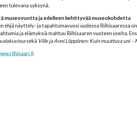
leen tulevana syksynä.
tä museovuotta ja edelleen kehittyvää museokohdetta
 ehjä näyttely- ja tapahtumavuosi uudessa Riihisaaressa on
apahtumia ja elämyksiä mahtuu Riihisaaren vuoteen useita. 
valokuvissa
sekä
Ville ja Anni Löppönen: Kuin muuttuva uni – 
ww.riihisaari.fi