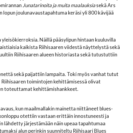
Tuomirannan
Junatarinoita ja muita maalauksia
sekä Ars
n lopun joulunavaustapahtuma keräsi yli 800 kävijää
 yleisökierroksia. Näillä pääsylipun hintaan kuuluvilla
maistiaisia kaikista Riihisaaren viidestä näyttelystä sekä
ltiin Riihisaaren alueen historiasta sekä tutustuttiin
enettä sekä paijattiin lampaita. Toki myös vanhat tutut
 Riihisaaren toimintojen kehittämisessä olivat
en toteuttamat kehittämishankkeet.
 avaus, kun maailmallakin mainetta niittäneet blues-
iikonloppu otettiin vastaan erittäin innostuneesti ja
säkin lähdetty järjestämään näin upeaa tapahtumaa
aksi alun perinkin suunniteltu Riihisaari Blues