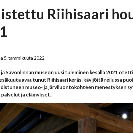
istettu Riihisaari ho
1
na 5. tammikuuta 2022
n ja Savonlinnan museon uusi tuleminen kesällä 2021 otett
 kesäkuuta avautunut Riihisaari keräsi kävijöitä reilussa
distuneen museo- ja järviluontokohteen menestyksen syyn
palvelut ja elämykset.