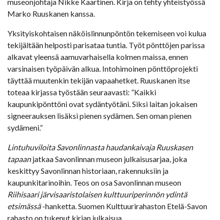
museonjohtaja Nikke Kaartinen. Kirja on tehty yhteistyössä
Marko Ruuskanen kanssa.
Yksityiskohtaisen näköislinnunpöntön tekemiseen voi kulua
tekijältään helposti parisataa tuntia. Työt pönttöjen parissa
alkavat yleensä aamuvarhaisella kolmen maissa, ennen
varsinaisen työpäivän alkua. Intohimoinen pönttöprojekti
täyttää muutenkin tekijän vapaahetket. Ruuskanen itse
toteaa kirjassa työstään seuraavasti: ”Kaikki
kaupunkipönttöni ovat sydäntyötäni. Siksi laitan jokaisen
signeerauksen lisäksi pienen sydämen. Sen oman pienen
sydämeni.”
Lintuhuviloita Savonlinnasta haudankaivaja Ruuskasen
tapaan
jatkaa Savonlinnan museon julkaisusarjaa, joka
keskittyy Savonlinnan historiaan, rakennuksiin ja
kaupunkitarinoihin. Teos on osa Savonlinnan museon
Riihisaari järvisaaristolaisen kulttuuriperinnön ydintä
etsimässä
-hanketta. Suomen Kulttuurirahaston Etelä-Savon
rahasto on tukenut kirjan julkaisua.