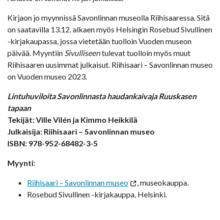
Kirjaon jo myynnissä Savonlinnan museolla Riihisaaressa. Sitä
on saatavilla 13.12. alkaen myös Helsingin Rosebud Sivullinen
-kirjakaupassa, jossa vietetään tuolloin Vuoden museon
päivää. Myyntiin
Sivulliseen
tulevat tuolloin myös muut
Riihisaaren uusimmat julkaisut. Riihisaari – Savonlinnan museo
on Vuoden museo 2023.
Lintuhuviloita Savonlinnasta haudankaivaja Ruuskasen
tapaan
Tekijät: Ville Vilén ja Kimmo Heikkilä
Julkaisija: Riihisaari – Savonlinnan museo
ISBN: 978-952-68482-3-5
Myynti
:
Riihisaari – Savonlinnan museo
, museokauppa.
Rosebud Sivullinen -kirjakauppa, Helsinki.