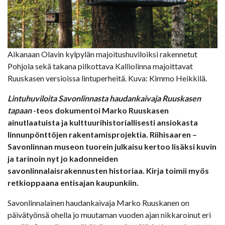
Aikanaan Olavin kylpylän majoitushuviloiksi rakennetut
Pohjola sekä takana pilkottava Kalliolinna majoittavat
Ruuskasen versioissa lintuperheitä. Kuva: Kimmo Heikkilä.
Lintuhuviloita Savonlinnasta haudankaivaja Ruuskasen
tapaan
-teos dokumentoi Marko Ruuskasen
ainutlaatuista ja kulttuurihistoriallisesti ansiokasta
linnunpönttöjen rakentamisprojektia. Riihisaaren –
Savonlinnan museon tuorein julkaisu kertoo lisäksi kuvin
ja tarinoin nyt jo kadonneiden
savonlinnalaisrakennusten historiaa.
Kirja toimii myös
retkioppaana entisajan kaupunkiin.
Savonlinnalainen haudankaivaja Marko Ruuskanen on
päivätyönsä ohella jo muutaman vuoden ajan nikkaroinut eri