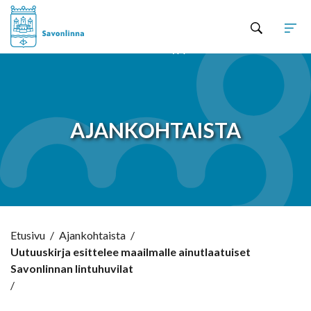
Hyppää sisältöön
AJANKOHTAISTA
Etusivu
/
Ajankohtaista
/
Uutuuskirja esittelee maailmalle ainutlaatuiset
Savonlinnan lintuhuvilat
/