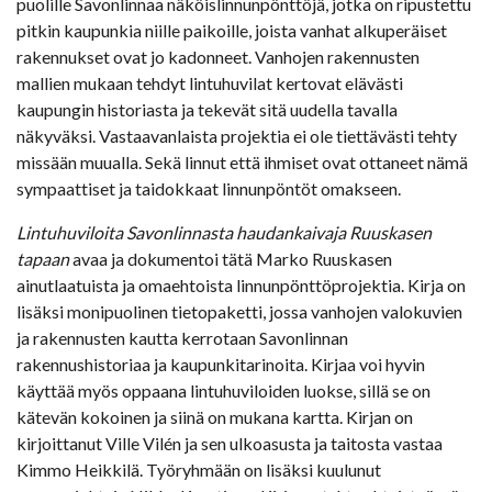
puolille Savonlinnaa näköislinnunpönttöjä, jotka on ripustettu
pitkin kaupunkia niille paikoille, joista vanhat alkuperäiset
rakennukset ovat jo kadonneet. Vanhojen rakennusten
mallien mukaan tehdyt lintuhuvilat kertovat elävästi
kaupungin historiasta ja tekevät sitä uudella tavalla
näkyväksi. Vastaavanlaista projektia ei ole tiettävästi tehty
missään muualla. Sekä linnut että ihmiset ovat ottaneet nämä
sympaattiset ja taidokkaat linnunpöntöt omakseen.
Lintuhuviloita Savonlinnasta haudankaivaja Ruuskasen
tapaan
avaa ja dokumentoi tätä Marko Ruuskasen
ainutlaatuista ja omaehtoista linnunpönttöprojektia. Kirja on
lisäksi monipuolinen tietopaketti, jossa vanhojen valokuvien
ja rakennusten kautta kerrotaan Savonlinnan
rakennushistoriaa ja kaupunkitarinoita. Kirjaa voi hyvin
käyttää myös oppaana lintuhuviloiden luokse, sillä se on
kätevän kokoinen ja siinä on mukana kartta. Kirjan on
kirjoittanut Ville Vilén ja sen ulkoasusta ja taitosta vastaa
Kimmo Heikkilä. Työryhmään on lisäksi kuulunut