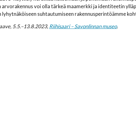
arvorakennus voi olla tärkeä maamerkki ja identiteetin yllä
an lyhytnäköiseen suhtautumiseen rakennusperintöämme koh
aave, 5.5.–13.8.2023,
Riihisaari – Savonlinnan museo
.