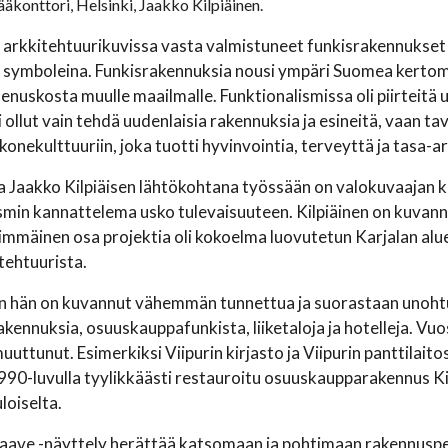
äkonttori, Helsinki, Jaakko Kilpiäinen.
 arkkitehtuurikuvissa vasta valmistuneet funkisrakennukset
symboleina. Funkisrakennuksia nousi ympäri Suomea kertoma
enuskosta muulle maailmalle. Funktionalismissa oli piirteitä 
 ollut vain tehdä uudenlaisia rakennuksia ja esineitä, vaan ta
konekulttuuriin, joka tuotti hyvinvointia, terveyttä ja tasa-a
 Jaakko Kilpiäisen lähtökohtana työssään on valokuvaajan k
smin kannattelema usko tulevaisuuteen. Kilpiäinen on kuvan
simmäinen osa projektia oli kokoelma luovutetun Karjalan alu
tehtuurista.
hän on kuvannut vähemmän tunnettua ja suorastaan unohtunu
akennuksia, osuuskauppafunkista, liiketaloja ja hotelleja. V
muuttunut. Esimerkiksi Viipurin kirjasto ja Viipurin panttila
990-luvulla tyylikkäästi restauroitu osuuskaupparakennus Kite
loiselta.
aave -näyttely herättää katsomaan ja pohtimaan rakennuspe