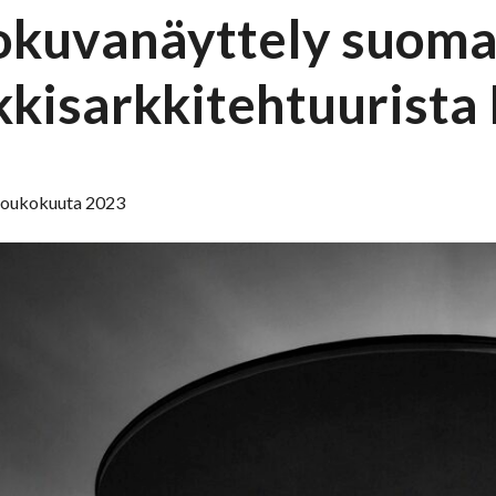
okuvanäyttely suoma
kkisarkkitehtuurista 
 toukokuuta 2023