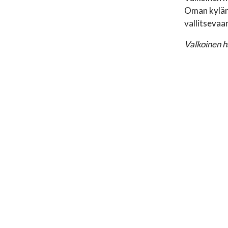
Oman kylän 
vallitseva
Valkoinen h