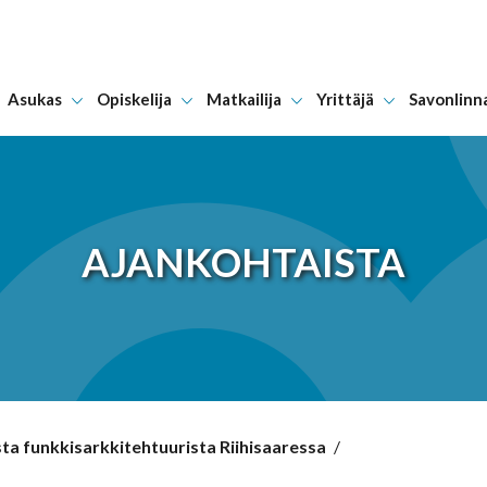
Asukas
Opiskelija
Matkailija
Yrittäjä
Savonlinn
Hyppää sisältöön
AJANKOHTAISTA
a funkkisarkkitehtuurista Riihisaaressa
/