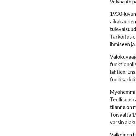
Volvoauto pä
1930-luvun
aikakauden 
tulevaisuud
Tarkoitus ei
ihmiseen ja 
Valokuvaaja
funktionali
lähtien. En
funkisarkki
Myöhemmin 
Teollisuusr
tilanne on 
Toisaalta 1
varsin alaku
Valkoinen h