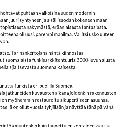
 hohtavat puhtaan valkoisina uuden modernin
an juuri syntyneen ja sisällissodan kokeneen maan
utopistisesta näkymästä, eräänlaisesta fantasiasta.
voitteena oli uusi, parempi maailma. Vallitsi usko uuteen
rvoa.
atse. Tarinankertojana häntä kiinnostaa
nut suomalaista funkisarkkitehtuuria 2000-luvun alusta
eella sijaitsevasta suomenaikaisesta
tta funkista eri puolilla Suomea.
uosia jatkuneiden kuvausten aikana joidenkin rakennusten
itos on myöhemmin restauroitu alkuperäiseen asuunsa.
ellä on ollut vuosia tyhjillään ja näyttää tänä päivänä
rintöä muutenkin kuin tunnettujen kohteiden kautta.