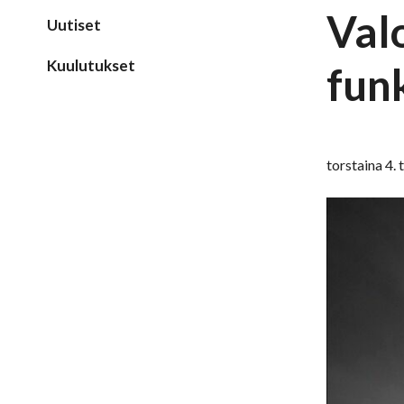
Val
Uutiset
Kuulutukset
fun
torstaina 4.