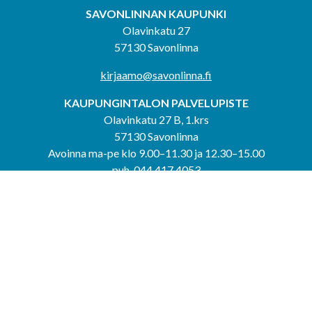
SAVONLINNAN KAUPUNKI
Olavinkatu 27
57130 Savonlinna
kirjaamo@savonlinna.fi
KAUPUNGINTALON PALVELUPISTE
Olavinkatu 27 B, 1.krs
57130 Savonlinna
Avoinna ma-pe klo 9.00–11.30 ja 12.30–15.00
puh. 044 417 4053
KERIMÄEN YHTEISPALVELUPISTE
Kerimäentie 6
58200 Kerimäki
Avoinna ke-to klo 9.00–12.00 ja 12.30–15.00.
PUNKAHARJUN YHTEISPALVELUPISTE
Kauppatie 20