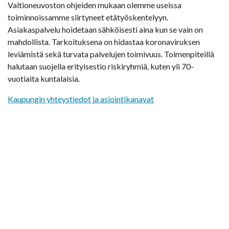
Valtioneuvoston ohjeiden mukaan olemme useissa
toiminnoissamme siirtyneet etätyöskentelyyn.
Asiakaspalvelu hoidetaan sähköisesti aina kun se vain on
mahdollista. Tarkoituksena on hidastaa koronaviruksen
leviämistä sekä turvata palvelujen toimivuus. Toimenpiteillä
halutaan suojella erityisestio riskiryhmiä, kuten yli 70-
vuotiaita kuntalaisia.
Kaupungin yhteystiedot ja asiointikanavat