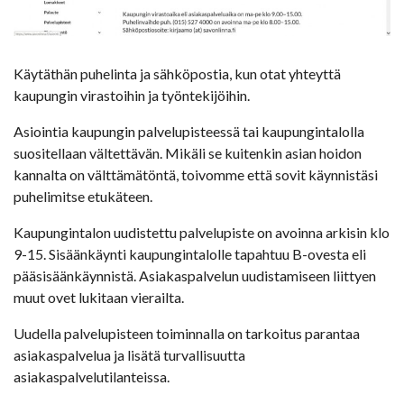
Käytäthän puhelinta ja sähköpostia, kun otat yhteyttä
kaupungin virastoihin ja työntekijöihin.
Asiointia kaupungin palvelupisteessä tai kaupungintalolla
suositellaan vältettävän. Mikäli se kuitenkin asian hoidon
kannalta on välttämätöntä, toivomme että sovit käynnistäsi
puhelimitse etukäteen.
Kaupungintalon uudistettu palvelupiste on avoinna arkisin klo
9-15. Sisäänkäynti kaupungintalolle tapahtuu B-ovesta eli
pääsisäänkäynnistä. Asiakaspalvelun uudistamiseen liittyen
muut ovet lukitaan vierailta.
Uudella palvelupisteen toiminnalla on tarkoitus parantaa
asiakaspalvelua ja lisätä turvallisuutta
asiakaspalvelutilanteissa.