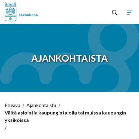
Hyppää sisältöön
AJANKOHTAISTA
Etusivu
/
Ajankohtaista
/
Vältä asiointia kaupungintalolla tai muissa kaupungin
yksiköissä
/