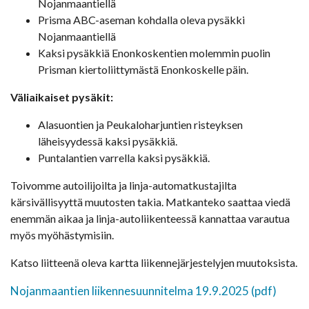
Nojanmaantiellä
Prisma ABC-aseman kohdalla oleva pysäkki
Nojanmaantiellä
Kaksi pysäkkiä Enonkoskentien molemmin puolin
Prisman kiertoliittymästä Enonkoskelle päin.
Väliaikaiset pysäkit:
Alasuontien ja Peukaloharjuntien risteyksen
läheisyydessä kaksi pysäkkiä.
Puntalantien varrella kaksi pysäkkiä.
Toivomme autoilijoilta ja linja-automatkustajilta
kärsivällisyyttä muutosten takia. Matkanteko saattaa viedä
enemmän aikaa ja linja-autoliikenteessä kannattaa varautua
myös myöhästymisiin.
Katso liitteenä oleva kartta liikennejärjestelyjen muutoksista.
Nojanmaantien liikennesuunnitelma 19.9.2025 (pdf)