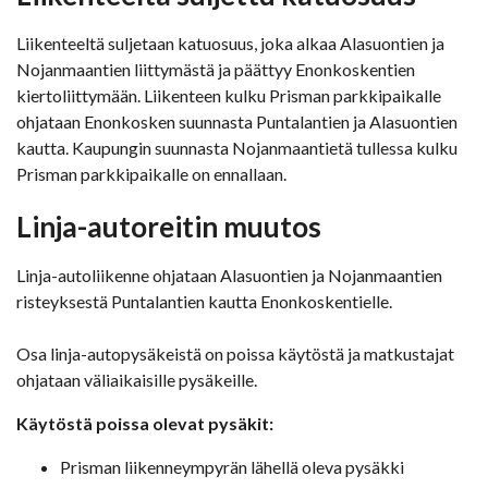
Liikenteeltä suljetaan katuosuus, joka alkaa Alasuontien ja
Nojanmaantien liittymästä ja päättyy Enonkoskentien
kiertoliittymään. Liikenteen kulku Prisman parkkipaikalle
ohjataan Enonkosken suunnasta Puntalantien ja Alasuontien
kautta. Kaupungin suunnasta Nojanmaantietä tullessa kulku
Prisman parkkipaikalle on ennallaan.
Linja-autoreitin muutos
Linja-autoliikenne ohjataan Alasuontien ja Nojanmaantien
risteyksestä Puntalantien kautta Enonkoskentielle.
Osa linja-autopysäkeistä on poissa käytöstä ja matkustajat
ohjataan väliaikaisille pysäkeille.
Käytöstä poissa olevat pysäkit:
Prisman liikenneympyrän lähellä oleva pysäkki