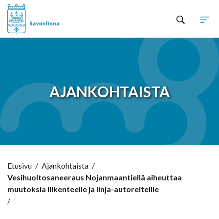
Hyppää sisältöön
AJANKOHTAISTA
Etusivu
/
Ajankohtaista
/
Vesihuoltosaneeraus Nojanmaantiellä aiheuttaa
muutoksia liikenteelle ja linja-autoreiteille
/