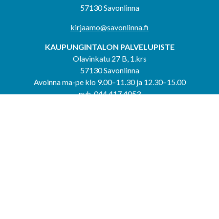
57130 Savonlinna
kirjaamo@savonlinna.fi
KAUPUNGINTALON PALVELUPISTE
Olavinkatu 27 B, 1.krs
57130 Savonlinna
Avoinna ma-pe klo 9.00–11.30 ja 12.30–15.00
puh. 044 417 4053
KERIMÄEN YHTEISPALVELUPISTE
Kerimäentie 6
58200 Kerimäki
Avoinna ke-to klo 9.00–12.00 ja 12.30–15.00.
PUNKAHARJUN YHTEISPALVELUPISTE
Kauppatie 20
58500 Punkaharju
Avoinna ma-ti klo 9.00–12.00 ja 12.30–15.30.