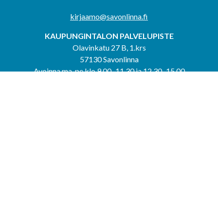
kirjaamo@savonlinna.fi
KAUPUNGINTALON PALVELUPISTE
Olavinkatu 27 B, 1.krs
57130 Savonlinna
Avoinna ma-pe klo 9.00–11.30 ja 12.30–15.00
puh. 044 417 4053
KERIMÄEN YHTEISPALVELUPISTE
Kerimäentie 6
58200 Kerimäki
Avoinna ke-to klo 9.00–12.00 ja 12.30–15.00.
PUNKAHARJUN YHTEISPALVELUPISTE
Kauppatie 20
58500 Punkaharju
Avoinna ma-ti klo 9.00–12.00 ja 12.30–15.30.