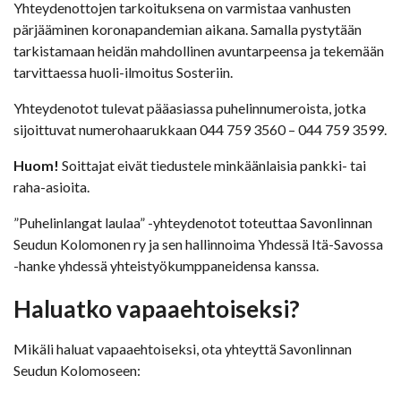
Yhteydenottojen tarkoituksena on varmistaa vanhusten
pärjääminen koronapandemian aikana. Samalla pystytään
tarkistamaan heidän mahdollinen avuntarpeensa ja tekemään
tarvittaessa huoli-ilmoitus Sosteriin.
Yhteydenotot tulevat pääasiassa puhelinnumeroista, jotka
sijoittuvat numerohaarukkaan 044 759 3560 – 044 759 3599.
Huom!
Soittajat eivät tiedustele minkäänlaisia pankki- tai
raha-asioita.
”Puhelinlangat laulaa” -yhteydenotot toteuttaa Savonlinnan
Seudun Kolomonen ry ja sen hallinnoima Yhdessä Itä-Savossa
-hanke yhdessä yhteistyökumppaneidensa kanssa.
Haluatko vapaaehtoiseksi?
Mikäli haluat vapaaehtoiseksi, ota yhteyttä Savonlinnan
Seudun Kolomoseen: